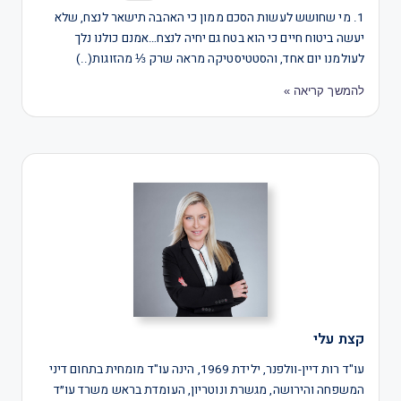
1. מי שחושש לעשות הסכם ממון כי האהבה תישאר לנצח, שלא
יעשה ביטוח חיים כי הוא בטח גם יחיה לנצח…אמנם כולנו נלך
לעולמנו יום אחד, והסטטיסטיקה מראה שרק ⅓ מהזוגות(..)
להמשך קריאה »
קצת עלי
עו"ד רות דיין-וולפנר, ילידת 1969, הינה עו"ד מומחית בתחום דיני
המשפחה והירושה, מגשרת ונוטריון, העומדת בראש משרד עו״ד