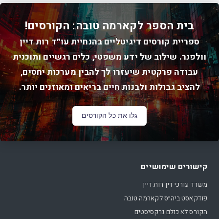
בית הספר לקארמה טובה: הקורסים!
ספריית קורסים דיגיטליים בהנחיית עו״ד רות דיין
וולפנר. שילוב של ידע משפטי, כלים רגשיים ותוכנית
עבודה פרקטית שיעזרו לך להבין מערכות יחסים,
להציב גבולות ולבנות חיים בריאים ומאוזנים יותר.
גלו את כל הקורסים
קישורים שימושיים
משרד עורכי דין רות דיין
פודקאסט ביה״ס לקארמה טובה
הקורס לא כולם נרקסיסטים