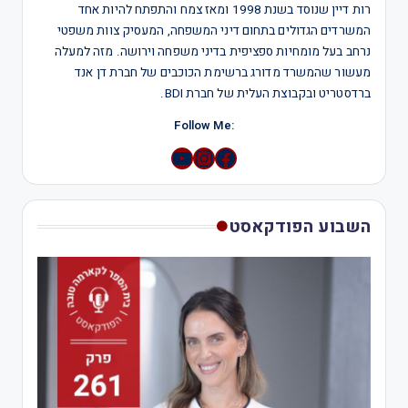
רות דיין שנוסד בשנת 1998 ומאז צמח והתפתח להיות אחד
המשרדים הגדולים בתחום דיני המשפחה, המעסיק צוות משפטי
נרחב בעל מומחיות ספציפית בדיני משפחה וירושה. מזה למעלה
מעשור שהמשרד מדורג ברשימת הכוכבים של חברת דן אנד
ברדסטריט ובקבוצת העלית של חברת BDI.
:Follow Me
YouTube
Instagram
השבוע הפודקאסט