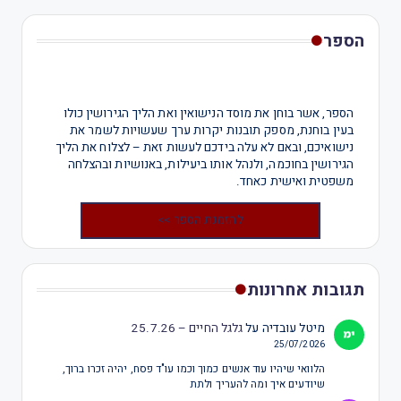
הספר
הספר, אשר בוחן את מוסד הנישואין ואת הליך הגירושין כולו
בעין בוחנת, מספק תובנות יקרות ערך שעשויות לשמר את
נישואיכם, ובאם לא עלה בידכם לעשות זאת – לצלוח את הליך
הגירושין בחוכמה, ולנהל אותו ביעילות, באנושיות ובהצלחה
משפטית ואישית כאחד.
להזמנת הספר >>
תגובות אחרונות
מיטל עובדיה
על
גלגל החיים – 25.7.26
25/07/2026
הלוואי שיהיו עוד אנשים כמוך וכמו עו"ד פסח, יהיה זכרו ברוך,
שיודעים איך ומה להעריך ולתת