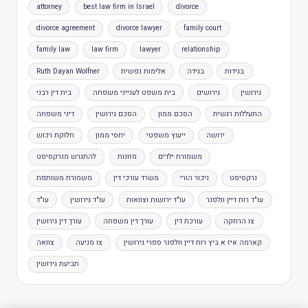
attorney
best law firm in Israel
divorce
divorce agreement
divorce lawyer
family court
family law
law firm
lawyer
relationship
בגידות
בגידה
אלימות נפשית
Ruth Dayan Wolfner
גירושין
גירושים
בית משפט לענייני משפחה
בית דין רבני
התעללות רגשית
הסכם ממון
הסכם גירושין
דיני משפחה
ירושה
ייעוץ משפטי
יחסי ממון
חלוקת רכוש
משמורת ילדים
מזונות
להתגרש מנרקסיסט
נרקסיסט
ניכור הורי
משרד עורכי דין
משמורת משותפת
עו"ד רות דיין וולפנר
עו"ד ירושות וצוואות
עו"ד גירושין
עו"ד
צו הרחקה
עורכת דין
עורך דין משפחה
עורך דין גירושין
קארמה איז א ביץ רות דיין וולפנר ספרי גירושין
צו מניעה
צוואה
תביעת גירושין