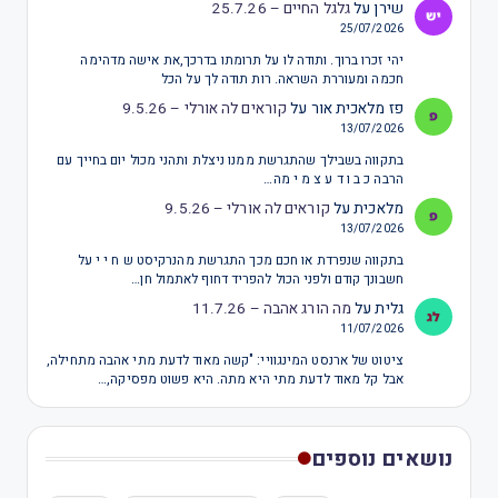
שירן
על
גלגל החיים – 25.7.26
25/07/2026
יהי זכרו ברוך. ותודה לו על תרומתו בדרכך,את אישה מדהימה
חכמה ומעוררת השראה. רות תודה לך על הכל
פז מלאכית אור
על
קוראים לה אורלי – 9.5.26
13/07/2026
בתקווה בשבילך שהתגרשת ממנו ניצלת ותהני מכול יום בחייך עם
הרבה כ ב ו ד ע צ מ י מה…
מלאכית
על
קוראים לה אורלי – 9.5.26
13/07/2026
בתקווה שנפרדת או חכם מכך התגרשת מהנרקיסט ש ח י י על
חשבונך קודם ולפני הכול להפריד דחוף לאתמול חן…
גלית
על
מה הורג אהבה – 11.7.26
11/07/2026
ציטוט של ארנסט המינגוויי: "קשה מאוד לדעת מתי אהבה מתחילה,
אבל קל מאוד לדעת מתי היא מתה. היא פשוט מפסיקה,…
נושאים נוספים