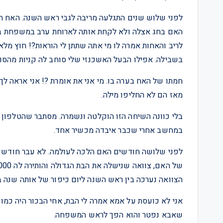
לפני שלוש שנים התגלעה מריבה לגבי ראש השנה. האח ה
האם בחג אצלה ולא לקחת אותה לארוחת ערב במשפחת בע
לריב והאחות אמרה לו מי אתה שתתן לי הוראות?! חוץ מ
בשבילה. אפילו הבעל האשכנזי שלי סוחב לה קניות מהסו
חמתו של האח בערה בו. מי אני את אומרת ?! אני אראה לך 
מאז הם לא החליפו מילה.
בלי כוונה השיחה הזו הוקלטה ונשמרה. מסתבר שהטלפון ה
במחשב אחרי שכבר איבדה מכשיר אחד.
לפני שלושה חודשים האם הלכה לעולמה. לא עבר חודש ו
הצוואה נערכה בין ראש השנה ליום כיפור של אותה שנה ב
אני לא כועסת על אמא אמרה לי הבת, אחי הבכור היה כמו 
שאבא נפטר והוא הפך לראש המשפחה.