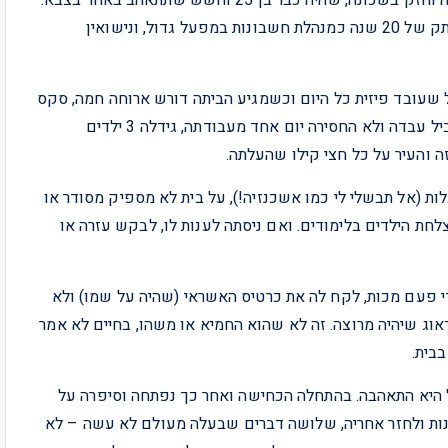
בגיל 45 היא כבר היתה אמא לשלושה ילדים גדולים, עם ותק של 20 שנה כמנהלת חשבונות במפעל גדול, ונישואין
 שעובד פיזית כל היום וכשמגיע הביתה דורש ארוחה חמה, סקס
כל יום, ובית מבריק. והיא עמדה בכל המטלות, תמיד. במקביל עבדה ולא החסירה יום אחד מעבודתה, גידלה 3 ילדים
ה והעיר על כל חצי קילו שהעלתה.
ת (אל תבשלי לי כמו אשכנזיה!), על בית לא מספיק מסודר או
לחת הילדים בלימודים. ואם ניסתה לענות לו, לבקש עזרה או
י פעם מכות, לקח לה את כרטיס האשראי (שהיה על שמו) ולא
אוג שיהיה מרוצה. זה לא שהוא החמיא או משהו, בחיים לא אמר
בית.
ל היא התאהבה. בהתחלה הכחישה ואחר כך נפתחה וסיפרה על
ות ולחזר אחריה, שלושה דברים שבעלה מעולם לא עשה – לא