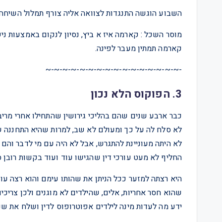
השבוע הוגשה התנגדות לצוואה אליה צורף תמלול השיחה.
מוסר השכל : קארמה איז א ביץ, נסיון לנקום באמצעות ני
קארמה תמתין מעבר לפינה.
-~-~-~-~-~-~-~-~-~-~-~-~-~-~-~-~
3. הפוקוס הלא נכון
כבר ארבע שנים שהם בהליכי גירושין שהתחילו אחרי מרי
לא סלח לה על כך ומעולם לא שב, למרות שהיא התחננה 
לא היתה מעוניינת להתגרש, אבל לא היה עם מי לדבר והם
החליף לא מעט עורכי דין שהגישו עוד ועוד בקשות רובן ס
היא רצתה למזער ככל הניתן את שהותו עימם והוא רצה עו
שהוא חסר אחריות, אלים, שהילדים לא מוגנים ולכן צר
ידע מה לעדות מינה לילדים אפוטרופוס לדין ושלח את שני