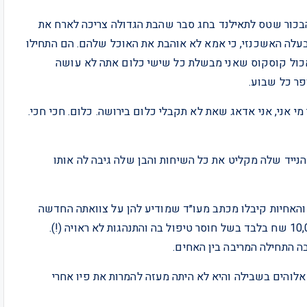
בכור שטס לתאילנד בחג סבר שהבת הגדולה צריכה לארח את
לה האשכנזי, כי אמא לא אוהבת את האוכל שלהם. הם התחילו
לאכול קוסקוס שאני מבשלת כל שישי כלום אתה לא עושה
פר כל שבוע.
מי אני, אני אדאג שאת לא תקבלי כלום בירושה. כלום. חכי חכי.
נייד שלה מקליט את כל השיחות והבן שלה גיבה לה אותו
האחיות קיבלו מכתב מעו״ד שמודיע להן על צוואתה החדשה
של האם, צוואה שנישלה את הבת הגדולה והותירה לה 10,000 שח בלבד בשל חוסר טיפול בה והתנהגות לא ראויה (!).
ה התחילה המריבה בין האחים.
אלוהים בשבילה והיא לא היתה מעזה להמרות את פיו אחרי