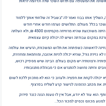
לראשונה את המעטפה עם תלוש השכר שלה ונדהמה לראות
רת שלה, השליך אותו בבוז ואמר לה ״בשביל זה שלחתי אותך ללמוד
שכר בכלל. מעולם. התלושים נערמו חודש אחרי חודש
במעטפות סגורות במגירת המסמכים הגדולה ונשכחו. היא היתה משוכנעת שהיא מרוויחה מקסימום 4500 ₪, ולא העלתה
כת במקום עבודתה ושיש לה יכולת קיום עצמאית.
בחינה לראשונה כשפתחה את תלוש המשכורת, הרעיש את עולמה
לא גזירת גורל, שהיא יכולה להיות אהובה, ומוחמאת ומחוזרת,
פותיה ורצונותיה יש מקום בעולם. הבינה שיש מספיק רכוש,
בים והיתה נחושה להתגרש אם כי מבוהלת מתגובותיו.
יא יכולה לקחת את חפציה ולעזוב כי הוא לא מתכוון ללכת לשום
ת. את מכתב ההזמנה לגישור קרע לשליח בפרצוף.
. הוא עוד לא יודע, אבל אין לו טענת הגנה כנגד פירוק
למנוע מכונס נכסים למכור הכל…