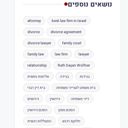
נושאים נוספים
attorney
best law firm in Israel
divorce
divorce agreement
divorce lawyer
family court
family law
law firm
lawyer
relationship
Ruth Dayan Wolfner
בגידות
בגידה
אלימות נפשית
בית משפט לענייני משפחה
בית דין רבני
דיני משפחה
גירושין
גירושים
הסכם ממון
הסכם גירושין
חלוקת רכוש
התעללות רגשית