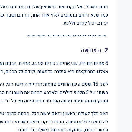
מוסר השכל : אל תקחו את הנישואין שלכם כמובנים מאל
כמו שלא הייתם מתנהגים לאף אחד אחר, קחו בחשבון ש
יעזוב, יכול לקום וללכת.
-~-~-~-~-~-~-~-~-~-~-~-~-~-~-~-~
2. הצוואה
6 אחים הם היו, שני אחים בכורים וארבע אחיות. הבנים ת
אצלנו המרוקאים היא סיפרה בדמעות, קודם כל הבנים, הע
לפני 15 שנים עשו ההורים צוואות הדדיות הורישו הכל
בשווי של 5 מליוני דולרים ולארבע הבנות את חשבו
עותקים מהצוואות ואותה העדפת בנים עימה חיו כל חייהן נ
האב הלך לעולמו ראשון והאם ירשה הכל. הבנות כמובן טיפ
לה ודאגו לכל מחסורה. הבנים ביקרו פעם בשבוע ביום ש
במשך שנים, קוסקוס שהבנות בישלו כבר שנים.