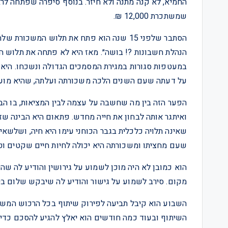
החמיא, לא קנה מתנה ולא חיזר. בנוסף סיפרה שפתחה 
שמשתכרת 12,000 ₪.
הסתבר שלפני 15 שנה הוא פתח את תלוש המשכו
הנהלת חשבונות ?! בושה״. מאז היא לא פתחה את תלוש ה
על דעתה שעם השנים הלכה משכורתה ועלתה, שהיא מוער
הפער הזה בין מה שחשבה על עצמה לבין המציאות, בו ה
ואיתגר אותה לבחון את חייה מחדש. פתאום היא הבינה שזו 
שאינה תלויה כלכלית בגבר הכוחני עימו היא חיה, ושלשאי
שעם מחציתו ומשכורתה היא יכולה לחיות חיים שקטים וטו
הוא כמובן לא היה מוכן לשמוע על גירושין והודיע לה שה
מקום. סירב לשמוע על גישור והודיע לה שיבקש שלום בי
השבוע הוא קיבל תביעה לפירוק שיתוף בכל הרכוש המשותף
השיתוף ובעוד כמה חודשים הוא יאלץ להגיע להסכם כדי 