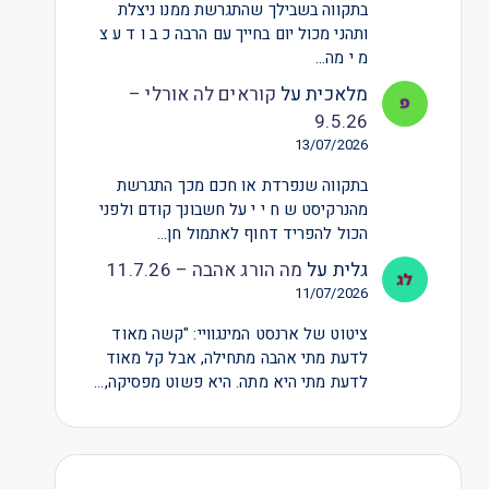
בתקווה בשבילך שהתגרשת ממנו ניצלת
ותהני מכול יום בחייך עם הרבה כ ב ו ד ע צ
מ י מה…
מלאכית
על
קוראים לה אורלי –
9.5.26
13/07/2026
בתקווה שנפרדת או חכם מכך התגרשת
מהנרקיסט ש ח י י על חשבונך קודם ולפני
הכול להפריד דחוף לאתמול חן…
גלית
על
מה הורג אהבה – 11.7.26
11/07/2026
ציטוט של ארנסט המינגוויי: "קשה מאוד
לדעת מתי אהבה מתחילה, אבל קל מאוד
לדעת מתי היא מתה. היא פשוט מפסיקה,…