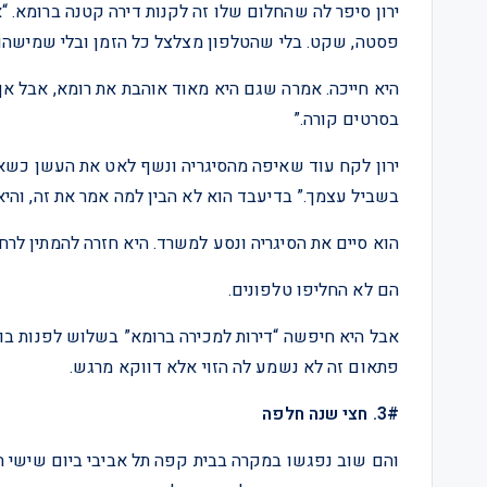
ירון סיפר לה שהחלום שלו זה לקנות דירה קטנה ברומא. “
פסטה, שקט. בלי שהטלפון מצלצל כל הזמן ובלי שמישהו צר
היא חייכה. אמרה שגם היא מאוד אוהבת את רומא, אבל 
בסרטים קורה.”
ירון לקח עוד שאיפה מהסיגריה ונשף לאט את העשן כשאמ
בשביל עצמך.” בדיעבד הוא לא הבין למה אמר את זה, וה
הוא סיים את הסיגריה ונסע למשרד. היא חזרה להמתין לרח
הם לא החליפו טלפונים.
אבל היא חיפשה “דירות למכירה ברומא” בשלוש לפנות בו
פתאום זה לא נשמע לה הזוי אלא דווקא מרגש.
3#. חצי שנה חלפה
והם שוב נפגשו במקרה בבית קפה תל אביבי ביום שישי חו