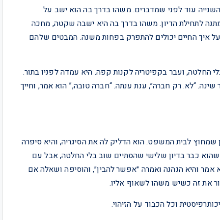
שנייה עוד לפני שמדברים. משהו בדרך בה הוא ישב על
תנה לתחילת הדיון. משהו בדרך בה היא ישבה שקטה, מחכה
ל איך החיים יכולים להתפרק בפחות משנה. המבטים שלהם
י החלטה, ועבר בקפיטריה לקנות קפה. היא עמדה לפניו בתור.
ינה. “לא. רק חברה״, ענת ענתה. “חברה טובה,” הוא אמר, וחייך
שמחוץ לבית המשפט. הוא הדליק לה את הסיגריה, והיא סיפרה
שהוא כבר בדיון שלישי שהסתיים שוב בלי החלטה, אבל עם
א אמר והיא הנהנה ואמרה ״אפשר להבין״, והוסיפה ושאלה אם
ור את זה כשיש משהו לשאוף אליו.
כותרפיסטית וכל הכבוד על הזיהוי.