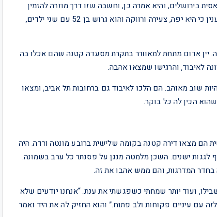
ית בירושלים, והיא אמרה כן, וחשבה שזו דרך מוזרה להזמין
אותה לדייט. מאוחר יותר הוא יגלה לה שלא ידע אם היא בענין כי היא יפה, צעירה ורווקה והוא גרוש בן 52 עם שני ילדים,
לה. יין אדום מתחת למאוורר בתקרת מסעדה קטנה שהם אכלו בה
ונה לאיבוד, והרגישו שמצאו אהבה.
יות שוב מאוהב. הם הלכו לאיבוד גם ברחובות תל אביב, ומצאו
הוא הכין לה כל בוקר.
 הם מצאו דירה קטנה בקומה שלישית ברובע מונטה ורדה. היה
 לגגות ישנים. השכן מלמטה מנגן על פסנתר כל ערב בשמונה.
בחדר המדרגות, והם ממש אהבו את זה.
ילו, ועוד יותר שמחתי כשפגשתי את ענת. “אנחנו יודעים שלא
זה עם עיניים פקוחות ולב פתוח.” והוא החזיק לה את היד ואמר