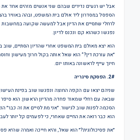
אבל יש רגעים נדירים שבהם שני אנשים מזהים אחד את ה
הספסל במסדרון ליד אולם בית המשפט, ובהה באוויר בהמ
לרחלי שתסיים את הדיון אבל למעשה שקועה במחשבות ע
נפגשו כשהוא קם ונכנס לדיון.
הוא יצא מאולם בית המשפט אחרי שהדיון הסתיים, שוב בל
״את עורכת דין?” הוא שאל אותה בקול חרוך מעישון וחוסר ש
חיוך עייף לראשונה באותו יום.
2#. הפסקת סיגריה
שניהם יצאו עם הקפה החוצה ונפגשו שוב בפינת העישון 
שבאה עם רחלי שמאוד פחדה מהדיון הראשון. הוא סיפר 
הסכמה לפנות שוב לגישור. ״אני מת לסיים את זה כבר״ הו
הוא כבר רואה את החיים שאחרי, כי לפעמים קל יותר לעב
״את פסיכולוגית?״ הוא שאל, והיא חייכה ואמרה שהיא פסי