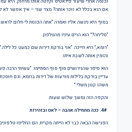
נכנסה אחרי שיעור פילאטיס וקלטה אותו מרחוק. היא עמ
אם הוא בכלל לא זוכר אותה? מצד שני – איך אפשר לא 
בסוף היא ניגשה אליו ואמרה “אתה הכנסת לי חלום לראש.
“סליחה?” הוא הרים עיניו מהטלפון.
“רומא,” היא חייכה. “אני בודקת דירות שם כמעט כל לילה.” 
והזמין אותה לשבת איתו.
הוא סיפר שהגירושים סוף סוף הסתיימו. “עשיתי הרבה פשר
עדיין בודקת בלילות מודעות של דירות ברומא, וגם חוסכ
משהו קטן משלי.”
והקפה הזה נמשך שלוש שעות.
4#. ככה מתחילה אהבה – לאט ובזהירות
הפגישה הבאה כבר לא הייתה מקרית. הם החליפו טלפונים 