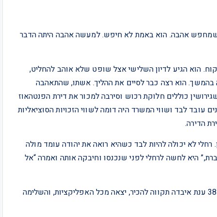
 מישהו שמחפש אהבה. הוא באמת לא חיפש. למעשה אהבה היתה הדבר
קוח. הוא הגיע לדיון השלישי אצל שופט שלא אוהב להחליט,
 בהמשך. הוא רצה כבר לסיים את ההליך. אשתו, שהתאהבה
ירושין כוללים חלוקת רכוש וסירבה למכור את דירת הפנטהאוז
 עובד לבד ושווי המשרד היה דומה לשווי הזכויות הסוציאליות
רת הדירה.
. רחלי לא יכולה להיות לבד כשהיא רואה את יהודה עומד מולה
ברת,” היא לחשה לרחלי לפני שנכנסו וחיבקה אותה ואמרה “אל
ענת לא הגיעה לבית המשפט בשביל להכיר. האמת שבגיל 38 ענת איבדה תקווה להכיר, יצאה מכל האפליקציות, והשלימה