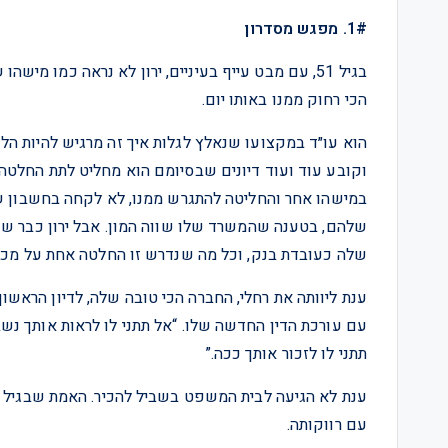
1#. מפגש מסדרון
בגיל 51, עם מבט עייף בעיניים, ירון לא נראה כמו
הכי רחוק ממנו באותו יום.
הוא עו״ד במקצועו שנאלץ לגלות איך זה מרגיש להיות הל
וקובע עוד ועוד דיונים שבסיומם הוא מחליט לתת החלטה
במישהו אחר והחליטה להתגרש ממנו, לא לקחה בחשבון שג
שלהם, בטענה שהמשרד שלו שווה המון. אבל ירון כבר שנים
שלה כעובדת בנק, וכל מה שנדרש זו החלטה אחת על מכי
ענת ליוותה את רחלי, החברה הכי טובה שלה, לדיון הראשון
עם עורכת הדין החדשה שלו. “אל תתני לו לראות אותך נש
תתני לו לזכור אותך ככה.”
עם רווקותה.