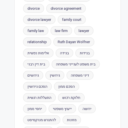
divorce
divorce agreement
divorce lawyer
family court
family law
law firm
lawyer
relationship
Ruth Dayan Wolfner
בגידות
בגידה
אלימות נפשית
בית משפט לענייני משפחה
בית דין רבני
דיני משפחה
גירושין
גירושים
הסכם ממון
הסכם גירושין
חלוקת רכוש
התעללות רגשית
ירושה
ייעוץ משפטי
יחסי ממון
מזונות
להתגרש מנרקסיסט