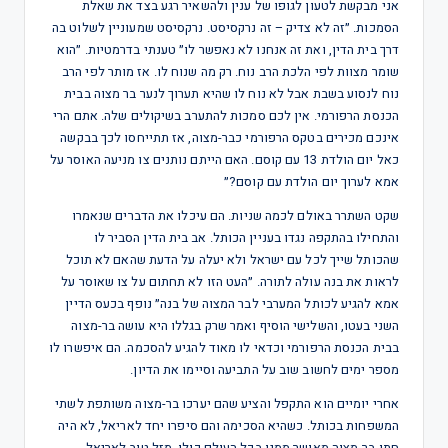
אני מבקשת לטעון לגופו של ענין ולהשאיר רגע בצד את שאלת
הסמכות. ״זה לא צדיק – זה נרקסיסט. נרקסיסט שמעוניין לשלוט בה
דרך בית הדין, ואת זה אנחנו לא נאפשר לו״ טענתי בדרמטיות. ״הוא
שומר מצוות לפי הלכת הרב נוח. רק מה שנוח לו. אז מותר לפי הרב
נוח לנסוע בשבת אבל לא נוח לו שהיא תערוך לנער בר מצוה בבית
הכנסת הרפורמי. אין לכם סמכות להתערב בשיקולים שלה. אתם הרי
אינכם מכירים בטקס הרפורמי כבר-מצוה, אז תתייחסו לכך בבקשה
כאל יום הולדת 13 עם קוסם. האם הייתם נותנים צו מניעה האוסר על
אמא לערוך יום הולדת עם קוסם?״
שקט השתרר באולם לכמה שניות. הם עיכלו את הדברים שנאמרו
והתחילו בהתקפה נגדו בעניין הכותל. אב בית הדין הסביר לו
שהכותל שייך לכל עם ישראל ולא יעלה על הדעת שהאם לא תוכל
לראות את בנה עולה לתורה. ״העט הזו לא תחתום על צו שאוסר על
אמא להגיע לכותל המערבי לבר המצוה של בנה״ נופף בכעס הדיין
השני בעטו, והשלישי הוסיף ואמר שרק בגללו היא עושה בר-מצוה
בבית הכנסת הרפורמי וכדאי לו מאוד להגיע להסכמה. הם איפשרו לו
מספר ימים לחשוב שוב על התביעה וסיימו את הדיון.
אחרי יומיים הוא התקפל והציע שהם יערכו בר-מצוה משותפת לשתי
המשפחות בכותל. כשהיא הסכימה והם סיפרו יחד לאריאל, לא היה