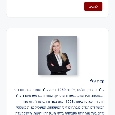
קצת עלי
עו"ד רות דיין-וולפנר, ילידת 1969, הינה עו"ד מומחית בתחום דיני
המשפחה והירושה, מגשרת ונוטריון, העומדת בראש משרד עו״ד
רות דיין שנוסד בשנת 1998 ומאז צמח והתפתח להיות אחד
המשרדים הגדולים בתחום דיני המשפחה, המעסיק צוות משפטי
נרחב בעל מומחיות ספציפית בדיני משפחה וירושה. מזה למעלה