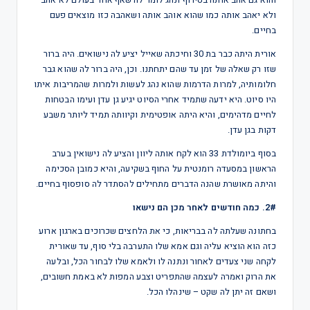
והוא גם אהב אותה בטירוף ונהג לומר לה שאף אחד בעולם לא אהב
ולא יאהב אותה כמו שהוא אוהב אותה ושאהבה כזו מוצאים פעם
בחיים.
אורית היתה כבר בת 30 וחיכתה שאייל יציע לה נישואים. היה ברור
שזו רק שאלה של זמן עד שהם יתחתנו. וכן, היה ברור לה שהוא גבר
חלומותיה, למרות הדרמות שהוא נהג לעשות ולמרות שהמריבות איתו
היו סיוט. היא ידעה שתמיד אחרי הסיוט יגיע גן עדן ועימו הבטחות
לחיים מדהימים, והיא היתה אופטימית וקיוותה תמיד ליותר משבע
דקות בגן עדן.
בסוף ביומולדת 33 הוא לקח אותה ליוון והציע לה נישואין בערב
הראשון במסעדה רומנטית על החוף בשקיעה, והיא כמובן הסכימה
והיתה מאושרת שהנה הדברים מתחילים להסתדר לה סופסוף בחיים.
2#. כמה חודשים לאחר מכן הם נישאו
בחתונה שעלתה לה בבריאות, כי את הלחצים שכרוכים בארגון ארוע
כזה הוא הוציא עליה וגם אמא שלו התערבה בלי סוף, עד שאורית
לקחה שני צעדים לאחור ונתנה לו ולאמא שלו לבחור הכל, ובלעה
את הרוק ואמרה לעצמה שהתפריט וצבע המפות לא באמת חשובים,
ושאם זה יתן לה שקט – שינהלו הכל.