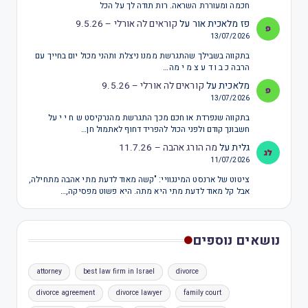
חכמה ומעוררת השראה. רות תודה לך על הכל
פז מלאכית אור
על
קוראים לה אורלי – 9.5.26
13/07/2026
בתקווה בשבילך שהתגרשת ממנו ניצלת ותהני מכול יום בחייך עם
הרבה כ ב ו ד ע צ מ י מה…
מלאכית
על
קוראים לה אורלי – 9.5.26
13/07/2026
בתקווה שנפרדת או חכם מכך התגרשת מהנרקיסט ש ח י י על
חשבונך קודם ולפני הכול להפריד דחוף לאתמול חן…
גלית
על
מה הורג אהבה – 11.7.26
11/07/2026
ציטוט של ארנסט המינגוויי: "קשה מאוד לדעת מתי אהבה מתחילה,
אבל קל מאוד לדעת מתי היא מתה. היא פשוט מפסיקה,…
נושאים נוספים
attorney
best law firm in Israel
divorce
divorce agreement
divorce lawyer
family court