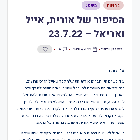
גירושין
משפט
הסיפור של אורית, אייל
ואריאל – 23.7.22
רות דיין וולפנר
4
1
23/07/2022
1#. זעפני
עוד כשהם היו חברים אורית התרגלה לכך שאייל הורס ארועים,
במיוחד אם הם חשובים לה. ככל שהארוע היה חשוב לה כך עלה
באופן ישר הסיכוי לדרמה. אייל נהג למצוא איזו שטות ולהתחיל
לריב עליה, תוך שהוא מכריז חגיגית שהוא לא מגיע או לחילופין
להגיע עם פרצוף זועף ולגרום לה לרצות לקבור את עצמה. שני אחיה
הקטנים קראו לו זעפני, אבל לא אמרו לה כלום כי היה ברור שלא
משנה מה הוא עושה – אורית מאוהבת בו עד מעל הראש.
כשאייל לא עשה דרמות הוא היה גבר שרמנטי, מקסים, איש שיחה