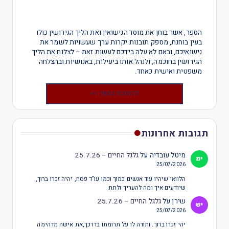
הספר, אשר בוחן את מוסד הנישואין ואת הליך הגירושין כולו
בעין בוחנת, מספק תובנות יקרות ערך שעשויות לשמר את
נישואיכם, ובאם לא עלה בידכם לעשות זאת – לצלוח את הליך
הגירושין בחוכמה, ולנהל אותו ביעילות, באנושיות ובהצלחה
משפטית ואישית כאחד.
להזמנת הספר >>
תגובות אחרונות
מיטל עובדיה
על
גלגל החיים – 25.7.26
25/07/2026
הלוואי שיהיו עוד אנשים כמוך וכמו עו"ד פסח, יהיה זכרו ברוך,
שיודעים איך ומה להעריך ולתת
שירן
על
גלגל החיים – 25.7.26
25/07/2026
יהי זכרו ברוך. ותודה לו על תרומתו בדרכך,את אישה מדהימה