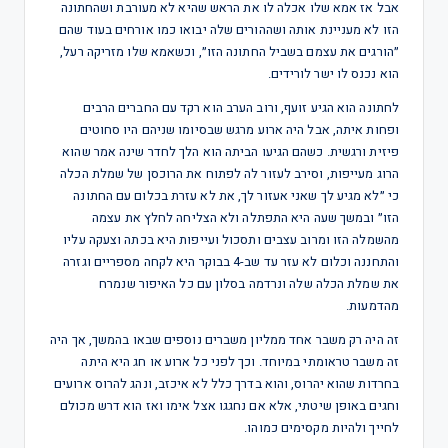
אבל אז אמא שלו אכלה לו את הראש שהיא לא מעורבת ושהחתונה
הזו לא מעניינת אותה ושההורים שלה יבואו כמו אורחים בעוד שהם
״הורגים את עצמם בשביל החתונה הזו״, וכשאמא שלו מזריקה רעל,
הוא נכנס לו ישר לורידים.
לחתונה הוא הגיע זועף, ורוב הערב הוא רקד עם החברים הרבים
ופחות איתה, אבל היה ארוע מרגש שבסיומו שניהם היו סחוטים
פיזית ורגשית. כשהם הגיעו הביתה הוא הלך לחדר שינה אמר שהוא
הרוג מעייפות, וסירב לעזור לה לפתוח את הרוכסן של שמלת הכלה
כי ״לא מגיע לך שאני אעזור לך, את לא עזרת בכלום עם החתונה
הזו״ ובמשך שעה היא התפתלה ולא הצליחה לחלץ את עצמה
מהשמלה הזו ומרוב עצבים ותסכול ועייפות היא בכתה וצעקה עליו
והתחננה וכלום לא עזר עד שב-4 בבוקר היא לקחה מספריים וגזרה
את שמלת הכלה שלה ונרדמה בסלון עם כל האיפור שנמרח
מהדמעות.
זה היה רק משבר אחד ממליון משברים נוספים שבאו בהמשך, אך היה
זה משבר טראומתי במיוחד. וכך לפני כל ארוע או חג היא היתה
בחרדות שהוא יהרוס, והוא בדרך כלל לא איכזב, ונהג להרוס ארועים
וחגים באופן שיטתי, אלא אם נחגגו אצל אימו ואז הוא דרש מכולם
לחייך ולהיות מקסימים כמוהו.