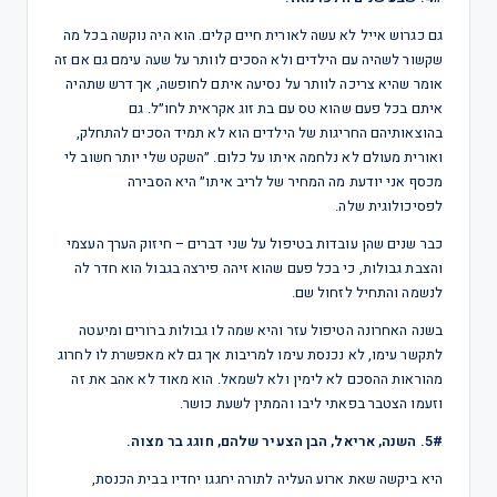
גם כגרוש אייל לא עשה לאורית חיים קלים. הוא היה נוקשה בכל מה
שקשור לשהיה עם הילדים ולא הסכים לוותר על שעה עימם גם אם זה
אומר שהיא צריכה לוותר על נסיעה איתם לחופשה, אך דרש שתהיה
איתם בכל פעם שהוא טס עם בת זוג אקראית לחו״ל. גם
בהוצאותיהם החריגות של הילדים הוא לא תמיד הסכים להתחלק,
ואורית מעולם לא נלחמה איתו על כלום. ״השקט שלי יותר חשוב לי
מכסף אני יודעת מה המחיר של לריב איתו״ היא הסבירה
לפסיכולוגית שלה.
כבר שנים שהן עובדות בטיפול על שני דברים – חיזוק הערך העצמי
והצבת גבולות, כי בכל פעם שהוא זיהה פירצה בגבול הוא חדר לה
לנשמה והתחיל לזחול שם.
בשנה האחרונה הטיפול עזר והיא שמה לו גבולות ברורים ומיעטה
לתקשר עימו, לא נכנסת עימו למריבות אך גם לא מאפשרת לו לחרוג
מהוראות ההסכם לא לימין ולא לשמאל. הוא מאוד לא אהב את זה
וזעמו הצטבר בפאתי ליבו והמתין לשעת כושר.
5#. השנה, אריאל, הבן הצעיר שלהם, חוגג בר מצוה.
היא ביקשה שאת ארוע העליה לתורה יחגגו יחדיו בבית הכנסת,