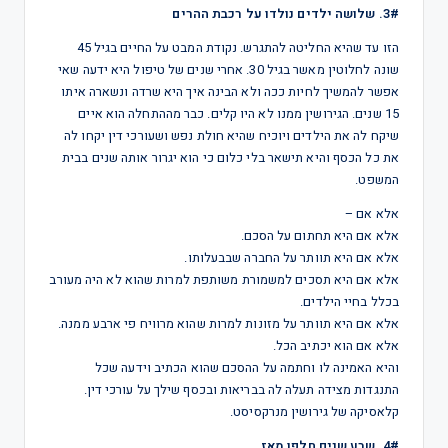
3#. שלושה ילדים נולדו על רכבת ההרים
הזו עד שהיא החליטה להתגרש. נקודת המבט על החיים בגיל 45
שונה לחלוטין מאשר בגיל 30. אחרי שנים של טיפול היא ידעה שאי
אפשר להמשיך לחיות ככה ולא הבינה איך היא שרדה ונשארה איתו
15 שנים. הגירושין ממנו לא היו קלים. כבר מההתחלה הוא איים
שיקח לה את הילדים ויוכיח שהיא חולת נפש ושעורכי דין יקחו לה
את כל הכסף והיא תישאר בלי כלום כי הוא יגרור אותה שנים בבית
המשפט.
אלא אם –
אלא אם היא תחתום על הסכם.
אלא אם היא תוותר על החברה שבבעלותו.
אלא אם היא תסכים למשמורת משותפת למרות שהוא לא היה מעורב
בכלל בחיי הילדים.
אלא אם היא תוותר על מזונות למרות שהוא מרוויח פי ארבע ממנה.
אלא אם הוא יכתיב הכל.
והיא האמינה לו וחתמה על ההסכם שהוא הכתיב וידעה שכל
התנגדות מצידה תעלה לה בבריאות ובכסף שילך על עורכי דין.
קלאסיקה של גירושין מנרקסיסט.
4#. שבע שנים חלפו מאז.