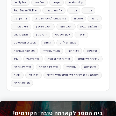
family law
law firm
lawyer
relationship
בגידות
בגידה
אלימות נפשית
Ruth Dayan Wolfner
גירושין
גירושים
בית משפט לענייני משפחה
בית דין רבני
התעללות רגשית
הסכם ממון
הסכם גירושין
דיני משפחה
ירושה
ייעוץ משפטי
יחסי ממון
חלוקת רכוש
משמורת ילדים
מזונות
להתגרש מנרקסיסט
נרקסיסט
ניכור הורי
משרד עורכי דין
משמורת משותפת
עו"ד רות דיין וולפנר
עו"ד ירושות וצוואות
עו"ד גירושין
עו"ד
צו הרחקה
עורכת דין
עורך דין משפחה
עורך דין גירושין
קארמה איז א ביץ רות דיין וולפנר ספרי גירושין
צו מניעה
צוואה
תביעת גירושין
בית הספר לקארמה טובה: הקורסים!