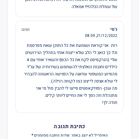
של שמלת הכלה!!!! אמאלה
ג'סי
הגיבו
08:09
21/12/2022,
רות. אני קוראת ושומעת את כל התוכן שאת מפרסמת
וכל כך כואב לי הלב שלא ייצגת אותי בתהליך הגירושים
שלי (הנרקסיסט לקח את כל הכסף והשאיר אותי עם 4
הילדים וחובות ונאלצתי להשתמש בשירותיה של עו"ד
מהסיוע המשפטי שדאגה על הפגישה הראשונה להבהיר
לי שלא אצפה לייצוג כמו לקוחה רגילה).
מה שכן- הפודקאסטים סייעו לי להבין מול מי אני
מתנהלת וזה הפך לי את החיים ליותר קלים.
תודה לך!
כתיבת תגובה
האימייל לא יוצג באתר.
שדות החובה מסומנים
*