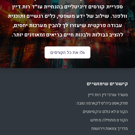
ספריית קורסים דיגיטליים בהנחיית עו״ד רות דיין
וולפנר. שילוב של ידע משפטי, כלים רגשיים ותוכנית
עבודה פרקטית שיעזרו לך להבין מערכות יחסים,
להציב גבולות ולבנות חיים בריאים ומאוזנים יותר.
גלו את כל הקורסים
קישורים שימושיים
משרד עורכי דין רות דיין
פודקאסט ביה״ס לקארמה טובה
הקורס לא כולם נרקסיסטים
הקורס מתחילה מחדש
מדריך צוואות וירושות