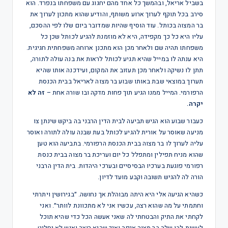
בשביל אריאל, ובהמשך כל אחד מהם יחגוג עם משפחתו בנפרד. הוא
סירב בכל תוקף לערוך ארוע משותף, והודיע שהוא מתכון לערוך את
בר המצוה בכותל. עוד הוסיף שהיות שמדובר ביום שלו לפי ההסכם,
עליו היא כל כך מקפידה, היא לא מוזמנת להגיע לכותל שכן כל
משפחתו תהיה שם ולאחר מכן הוא מתכנן ארוחה משפחתית חגיגית.
היא ענתה לו במייל שהיא תגיע לכותל לראות את בנה עולה לתורה,
תתן לו נשיקה ולאחר מכן תעזוב את המקום, ועידכנה אותו שהיא
תערוך במוצאי שבת באותו שבוע בר מצוה לאריאל בבית הכנסת
הרפורמי. המייל ממנו הגיע תוך פחות מדקה ובו שורה אחת –
זה לא
יקרה.
כעבור שבוע הוא הגיש תביעה לבית הדין הרבני בה ביקש שינתן צו
מניעה שאוסר על אורית להגיע לכותל בעת שבנה עולה לתורה ואוסר
עליה לערוך לו בר מצוה בבית הכנסת הרפורמי. בתביעה הוא טען
שהוא מניח תפילין ומתפלל כל יום ועריכת בר מצוה בבית כנסת
רפורמי פוגעת בערכיו הבסיסיים ובערכי היהדות. בית הדין הרבני
הורה לה להגיש תשובה וקבע מועד לדיון.
כשהיא הגיעה אלי היא היתה מבוהלת אך נחושה. ״בגירושין ויתרתי
וחתמתי על מה שהוא רצה, עכשיו אני לא מתכוונת לוותר״. ואני
לקחתי את התיק והבטחתי לה שאני אעשה הכל כדי שהיא תוכל