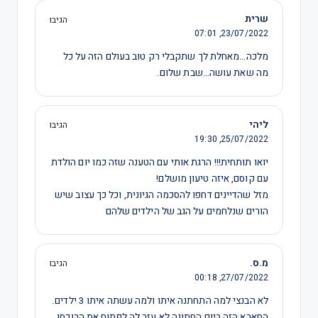
שרית
הגיבו
07:01
23/07/2022,
מלכה…מאחלת לך שתקבלי רק טוב בעולם הזה על כל
מה שאת עושה…שבת שלום.
ליהי
הגיבו
19:30
25/07/2022,
יואו תותחית!!! הרגת אותי עם הטענה שזה כמו יום הולדת
עם קוסם, איזה טיעון מושלם!
מזל שהדיינים דחפו להסכמה הגיונית, וכל כך עצוב שיש
הורים שנלחמים על הגב של הילדים שלהם
מ.ס.
הגיבו
00:18
27/07/2022,
לא הבנצי למה התחתנה איתו ולמה עשתה איתו 3 ילדים.
החארא הזה ביום החתונה לא עזר לה לפתוח את הרוכסן