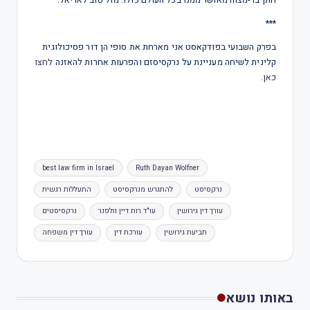
חתן בר-מצוה מאושר ממנו בכל העולם כולו. מזל טוב לאריאל.
***
בפרק השבועי בפודקאסט אני מארחת את סופי הן דור פסיכולוגית
קלינית לשיחה מעניינת על נרקסיסזם והפרעות אחרות להאזנה
לחצו
כאן.
best law firm in Israel
Ruth Dayan Wolfner
נרקסיסט
להתגרש מנרקסיסט
התעללות רגשית
עורך דין גירושין
עו"ד רות דיין וולפנר
נרקסיסטים
תביעת גירושין
עורכת דין
עורך דין משפחה
באותו נושא