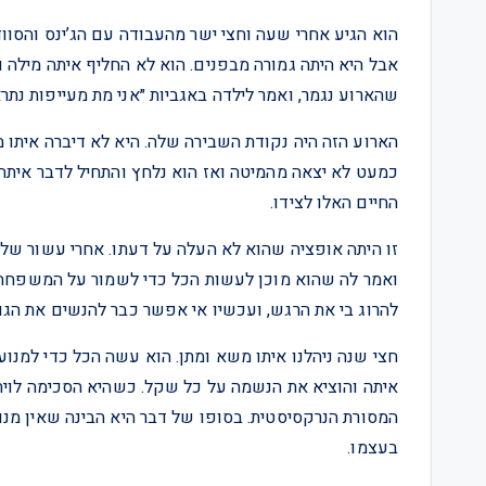
הוא הגיע אחרי שעה וחצי ישר מהעבודה עם הג’ינס והסוודר
אבל היא היתה גמורה מבפנים. הוא לא החליף איתה מילה וי
שהארוע נגמר, ואמר לילדה באגביות ״אני מת מעייפות נתרא
הארוע הזה היה נקודת השבירה שלה. היא לא דיברה איתו מ
כמעט לא יצאה מהמיטה ואז הוא נלחץ והתחיל לדבר איתה 
החיים האלו לצידו.
זו היתה אופציה שהוא לא העלה על דעתו. אחרי עשור של 
ואמר לה שהוא מוכן לעשות הכל כדי לשמור על המשפחה וה
להרוג בי את הרגש, ועכשיו אי אפשר כבר להנשים את הגו
חצי שנה ניהלנו איתו משא ומתן. הוא עשה הכל כדי למנ
איתה והוציא את הנשמה על כל שקל. כשהיא הסכימה לויתור
המסורת הנרקסיסטית. בסופו של דבר היא הבינה שאין מנו
בעצמו.