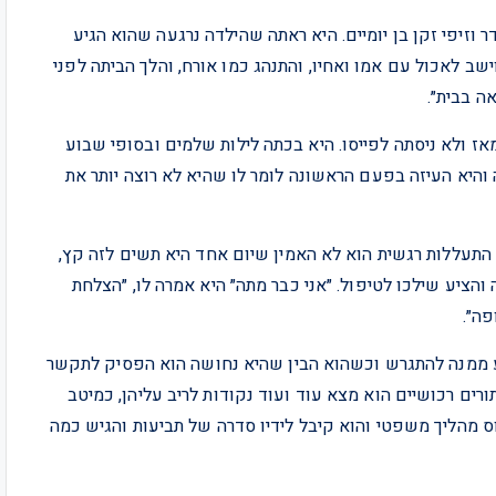
 וזיפי זקן בן יומיים. היא ראתה שהילדה נרגעה שהוא הגיע
שב לאכול עם אמו ואחיו, והתנהג כמו אורח, והלך הביתה לפני
ה בבית״.
אז ולא ניסתה לפייסו. היא בכתה לילות שלמים ובסופי שבוע
והיא העיזה בפעם הראשונה לומר לו שהיא לא רוצה יותר את
התעללות רגשית הוא לא האמין שיום אחד היא תשים לזה קץ,
ציע שילכו לטיפול. ״אני כבר מתה״ היא אמרה לו, ״הצלחת
פה״.
וע ממנה להתגרש וכשהוא הבין שהיא נחושה הוא הפסיק לתקשר
ים רכושיים הוא מצא עוד ועוד נקודות לריב עליהן, כמיטב
ס מהליך משפטי והוא קיבל לידיו סדרה של תביעות והגיש כמה