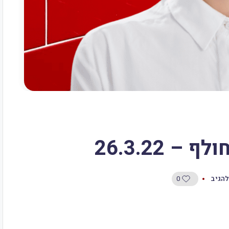
0
להגיב