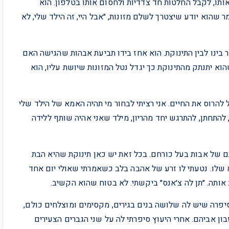
אותו, לקבל החלטות חד צדדיות ולחסום אותו בטלפון. הוא
שהוא יודע שיצטרך לשלם מזונות, ״אבל היי, זה הילד שלי, לא
ינו לבין התינוקת. הוא אחז בידו תביעת אבהות שהגישה האם
וא יתנתק מהתינוקת כך יגדל נטל המזונות שיושת עליו, הוא
 להרוס את החיים. אני רציתי לבחור מי תהיה האמא של הילד שלי
באק, אני רק בן 30, רציתי להתאהב, להתחתן, להתרגש יחד מהריון, מילד שאני אהיה שותף ללידה
 של אבות בעל כורחם. בכל זאת יש כאן תינוקת שהיא הבת
 שלו. נטעתי לו זרע של אהבה בלב כשאמרתי שאולי יום אחד
 אותה. ״תן לה צ׳אנס״ ביקשתי. לא בטוח שהוא הקשיב.
6 ליעוץ בענייני ירושה וסיפרה שיש לה שלושה בנים בגירים, מקסימים ומוצלחים כולם,
ן אביהם. אחרי היעוץ סיפרתי לה על שני הגברים הצעירים