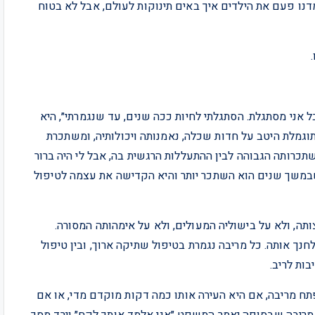
דנו פעם את הילדים איך באים תינוקות לעולם, אבל לא בטוח
 אני מסתגלת. הסתגלתי לחיות ככה שנים, עד שנגמרתי״, היא
מלת היטב על חדות שכלה, נאמנותה ויכולותיה, ומשתכרת
תכרותה הגבוהה לבין ההתעללות הרגשית בה, אבל לי היה ברור
במשך שנים הוא השתכר יותר והיא הקדישה את עצמה לטיפול
ותה, ולא על בישוליה המעולים, ולא על אימהותה המסורה.
נך אותה. כל מריבה נגמרת בטיפול שתיקה ארוך, ובין טיפול
ות לריב.
ח מריבה, אם היא העירה אותו כמה דקות מוקדם מדי, או אם
מריבה שבסופה יאמר המשפט ״אני אלמד אותך לקח״ וירד מסך