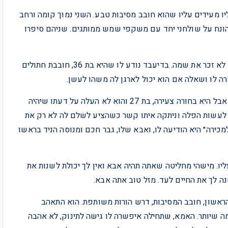
ו מעידים עליו שהוא חובב מסיבות טבע. השני נמוך קומה ורחב
נח על שולחני יחד עם משקפי שמש ממותגים. שניהם סיפרו
הראשון, עשה סקס במסיבת טבע עם מישהי שהוא אפילו לא זכר את שמה. בדיעבד נודע לו שהיא בת 36, חובבת חתולים
רה לו ושאלה אם הוא יכול לארגן לה משהו לעשן.
השני דווקא יצא איתה לכמה דייטים שנגמרו בסקס סוער, אבל היא בחורה צעירה, בת 27 והוא לא העלה על דעתו שיהיה
נה לעשות הפלה וניתקה איתו קשר כשהציע לשלם לה לא רק את
לים. ״הגוף שלי לא למכירה״ היא הודיעה לו, ואבא שלו, גבר חכם ומנוסה הניד בראשו
ו. מישהי מחליטה שאתה תהיה אבא ואין לך יכולת לשנות את
נה לך את החיים לעד. מזל טוב אתה אבא.
ראשון, חובב המסיבות, דרש הורות משותפת. הוא התאהב
כמה שיותר. האמא, שתחילה איפשרה לו גישה לתינוק, לא אהבה