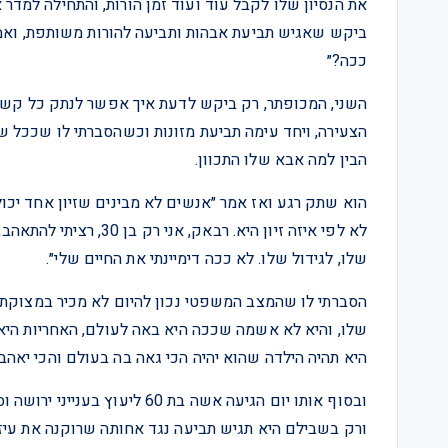
את הנסיון שלו לקבל עוד ועוד זמן הורות, והתחילה למדר 
ביקש שאגיש תביעת אבהות ותביעה להורות משותפת, ואמר 
ככה?״
השני, המכופתר, רק ביקש לדעת איך אפשר לנתק כל קשר ב
הצעירה, ויחד עימה תביעת מזונות וכשהסברתי לו שככל שה
הבין למה אבא שלו התכוון.
הוא שתק רגע ואז אמר ״אנשים לא מבינים שזיון אחד יכול
לא לפי איזה זיון היא. ר
שלו, לגידול שלו. לא ככה דימיינתי את החיים שלי״.
הסברתי לו שהמצב המשפטי נכון להיום לא מכיר במצוקתם
שלו, והיא לא אשמה שככה היא באה לעולם, האחריות היא
היא תהיה הילדה שהוא יהיה הכי גאה בה בעולם והכי יאהב
ובסוף אותו יום הגיעה אשה בת 0
ורק בשבילם היא תגיש תביעה נגד אחותה שרוקנה את עיזבו