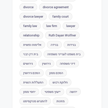
divorce
divorce agreement
divorce lawyer
family court
family law
law firm
lawyer
relationship
Ruth Dayan Wolfner
בגידות
בגידה
אלימות נפשית
בית משפט לענייני משפחה
בית דין רבני
דיני משפחה
גירושין
גירושים
הסכם ממון
הסכם גירושין
חלוקת רכוש
התעללות רגשית
ירושה
ייעוץ משפטי
יחסי ממון
מזונות
להתגרש מנרקסיסט