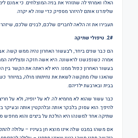
האלו ואמרתי לה שתזהיר את בניה המוצלחים. כי אמנם לימ
שלימדנו אותם להיזהר מספיק כדי שזה לא יקרה.
תעבירו את זה הלאה לחברים שלכם, לבנים שלכם, שיזהרו.
2#. טיפולי שתיקה
הם כבר שנים ביחד, ו״בעשור האחרון נהיה ממש קשה. אבל
אמרה כשנפגשנו לראשונה. היא אשה חזקה ומצליחה המתוג
בעשור האחרון כפול ממנו. היא לא ראתה את הקשר בין הש
שהאגו שלו מתקשה לשאת את נחיתותו מולה, במיוחד כש
בבית ובארבעת ילדיהם.
כבר עשור שהוא לא מחמיא לה. לא על יופיה, ולא על חריצ
להיפך. הוא עסוק בלבקר אותה ובלהקטין אותה ובעיקר בלח
שתיקה אחד למשנהו היא הולכת על ביצים והוא מחפש סיב
אם משהו במבט שלה אינו מוצא חן בעיניו – עלולה להתפת
ביקשה ממנו משהו בטון שאינו מתחנן – עלולה להתפתח 