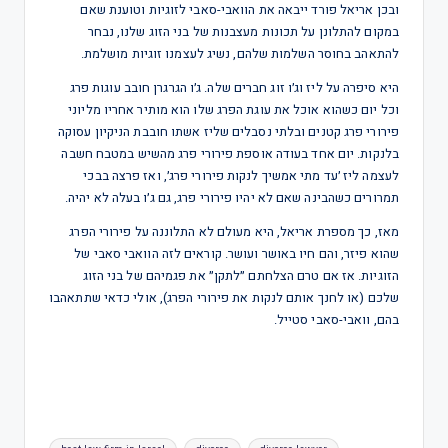
ובכן אריאל פורד ייבאה את הוואבי-סאבי לזוגיות וטוענת שאם
במקום להתלונן על תכונות מעצבנות של בני הזוג שלנו, נבחר
להתאהב בחוסר השלמות שלהם, נשיג לעצמנו זוגיות מושלמת.
היא סיפרה על ליז וג׳ו זוג חברים שלה. ג׳ו הגרגרן חובב עוגות פרג
וכל יום כשהוא אוכל את עוגת הפרג שלו הוא מותיר אחריו מליוני
פירורי פרג קטנים ובלתי נסבלים שליז אשתו חובבת הניקיון עסוקה
בלנקות. יום אחד בעודה אוספת פירורי פרג מהשיש במטבח חשבה
לעצמה ליז ׳עד מתי אמשיך לנקות פירורי פרג׳, ואז פרצה בבכי
תמרורים כשהבינה שאם לא יהיו פירורי פרג, גם ג׳ו בעלה לא יהיה.
מאז, כך מספרת אריאל, היא מעולם לא התלוננה על פירורי הפרג
שהוא פיזר, והם חיו באושר ועושר. קוראים לזה הוואבי סאבי של
הזוגיות. אז אם טרם הצלחתם ״לתקן״ את פגמיהם של בני הזוג
שלכם (או לחנך אותם לנקות את פירורי הפרג), אולי כדאי שתתאהבו
בהם, וואבי-סאבי סטייל.