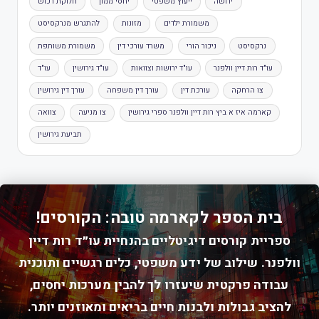
ירושה
ייעוץ משפטי
יחסי ממון
חלוקת רכוש
משמורת ילדים
מזונות
להתגרש מנרקסיסט
נרקסיסט
ניכור הורי
משרד עורכי דין
משמורת משותפת
עו"ד רות דיין וולפנר
עו"ד ירושות וצוואות
עו"ד גירושין
עו"ד
צו הרחקה
עורכת דין
עורך דין משפחה
עורך דין גירושין
קארמה איז א ביץ רות דיין וולפנר ספרי גירושין
צו מניעה
צוואה
תביעת גירושין
בית הספר לקארמה טובה: הקורסים!
ספריית קורסים דיגיטליים בהנחיית עו״ד רות דיין
וולפנר. שילוב של ידע משפטי, כלים רגשיים ותוכנית
עבודה פרקטית שיעזרו לך להבין מערכות יחסים,
להציב גבולות ולבנות חיים בריאים ומאוזנים יותר.