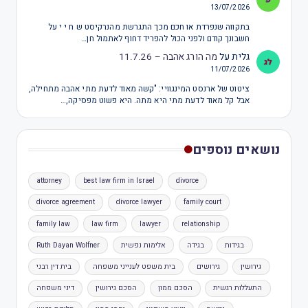
13/07/2026
בתקווה שנפרדת או חכם מכך התגרשת מהנרקיסט ש ח י י על
חשבונך קודם ולפני הכול להפריד דחוף לאתמול חן…
גלית
על
מה הורג אהבה – 11.7.26
11/07/2026
ציטוט של ארנסט המינגוויי: "קשה מאוד לדעת מתי אהבה מתחילה,
אבל קל מאוד לדעת מתי היא מתה. היא פשוט מפסיקה,…
נושאים נוספים
attorney
best law firm in Israel
divorce
divorce agreement
divorce lawyer
family court
family law
law firm
lawyer
relationship
בגידות
בגידה
אלימות נפשית
Ruth Dayan Wolfner
גירושין
גירושים
בית משפט לענייני משפחה
בית דין רבני
התעללות רגשית
הסכם ממון
הסכם גירושין
דיני משפחה