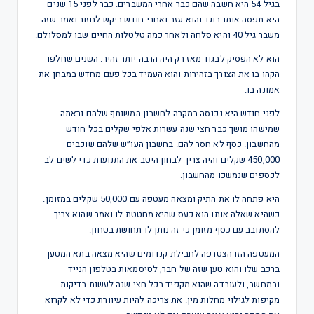
בגיל 54 היא חשבה שהם כבר אחרי המשברים. כבר לפני 15 שנים
היא תפסה אותו בוגד והוא עזב ואחרי חודש ביקש לחזור ואמר שזה
משבר גיל 40 והיא סלחה ולאחר כמה טלטלות החיים שבו למסלולם.
הוא לא הפסיק לבגוד מאז רק היה הרבה יותר זהיר. השנים שחלפו
הקהו בו את הצורך בזהירות והוא העמיד בכל פעם מחדש במבחן את
אמונה בו.
לפני חודש היא נכנסה במקרה לחשבון המשותף שלהם וראתה
שמישהו מושך כבר חצי שנה עשרות אלפי שקלים בכל חודש
מהחשבון. כסף לא חסר להם. בחשבון העו״ש שלהם שוכבים
450,000 שקלים והיה צריך לבחון היטב את התנועות כדי לשים לב
לכספים שנמשכו מהחשבון.
היא פתחה לו את התיק ומצאה מעטפה עם 50,000 שקלים במזומן.
כשהיא שאלה אותו הוא כעס שהיא מחטטת לו ואמר שהוא צריך
להסתובב עם כסף מזומן כי זה נותן לו תחושת בטחון.
המעטפה הזו הצטרפה לחבילת קנדומים שהיא מצאה בתא המטען
ברכב שלו והוא טען שזה של חבר, לסיסמאות בטלפון הנייד
ובמחשב, ולעובדה שהוא מקפיד בכל חצי שנה לעשות בדיקות
מקיפות לגילוי מחלות מין. את צריכה להיות עיוורת כדי לא לקרוא