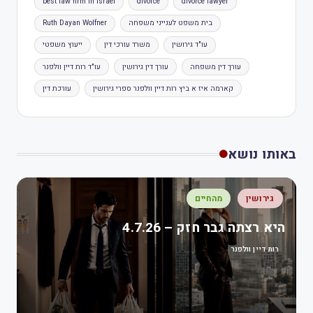
best law firm in Israel
divorce
divorce lawyer
בית משפט לענייני משפחה
Ruth Dayan Wolfner
עו"ד גירושין
משרד עורכי דין
ייעוץ משפטי
עורך דין משפחה
עורך דין גירושין
עו"ד רות דיין וולפנר
קארמה איז א ביץ רות דיין וולפנר ספרי גירושין
עורכת דין
באותו נושא
גירושין
מהחיים
היא רצתה גבר חזק – 4.7.26
רות דיין וולפנר