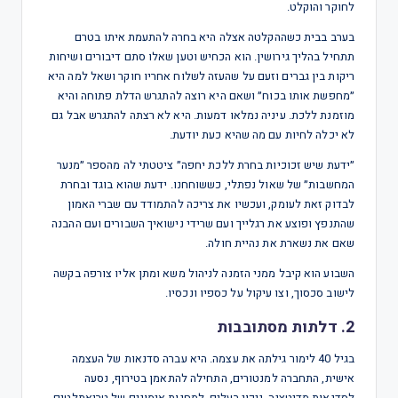
לחוקר והוקלט.
בערב בבית כשההקלטה אצלה היא בחרה להתעמת איתו בטרם
תתחיל בהליך גירושין. הוא הכחיש וטען שאלו סתם דיבורים ושיחות
ריקות בין גברים וזעם על שהעזה לשלוח אחריו חוקר ושאל למה היא
״מחפשת אותו בכוח״ ושאם היא רוצה להתגרש הדלת פתוחה והיא
מוזמנת ללכת. עיניה נמלאו דמעות. היא לא רצתה להתגרש אבל גם
לא יכלה לחיות עם מה שהיא כעת יודעת.
״ידעת שיש זכוכיות בחרת ללכת יחפה״ ציטטתי לה מהספר ״מנער
המחשבות״ של שאול נפתלי, כששוחחנו. ידעת שהוא בוגד ובחרת
לבדוק זאת לעומק, ועכשיו את צריכה להתמודד עם שברי האמון
שהתנפץ ופוצע את רגלייך ועם שרידי נישואיך השבורים ועם ההבנה
שאם את נשארת את נהיית חולה.
השבוע הוא קיבל ממני הזמנה לניהול משא ומתן אליו צורפה בקשה
לישוב סכסוך, וצו עיקול על כספיו ונכסיו.
2. דלתות מסתובבות
בגיל 40 לימור גילתה את עצמה. היא עברה סדנאות של העצמה
אישית, התחברה למנטורים, התחילה להתאמן בטירוף, נסעה
לסדנאות מדיטציה, ניקוי רעלים, למחנות אימונים של טריאתלטים,