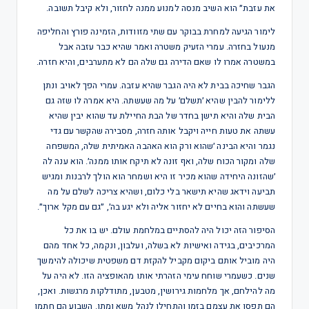
את עזבת״ הוא השיב מנסה למנוע ממנה לחזור, ולא קיבל תשובה.
לימור הגיעה למחרת בבוקר עם שתי מזוודות, הזמינה פורץ והחליפה
מנעול בחזרה. עמרי הזעיק משטרה ואמר שהיא כבר עזבה אבל
במשטרה אמרו לו שאם הדירה גם שלה הם לא מתערבים, והיא חזרה.
הגבר שחיכה בבית לא היה הגבר שהיא עזבה. עמרי הפך לאויב ונתן
ללימור להבין שהיא ׳תשלם׳ על מה שעשתה. היא אמרה לו שזה גם
הבית שלה והיא תישן בחדר של הבת החיילת עד שהוא יבין שהיא
עשתה את טעות חייה ויקבל אותה חזרה, מסבירה שהקשר עם גדי
נגמר והיא הבינה ׳שהוא ורק הוא האהבה האמיתית שלה, המשפחה
שלה ומקור הכוח שלה, ואף זונה לא תיקח אותו ממנה׳. הוא ענה לה
׳שהזונה היחידה שהוא מכיר זו היא ושמחר הוא הולך לרבנות ומגיש
תביעה וידאג שהיא תישאר בלי כלום, ושהיא צריכה לשלם על מה
שעשתה והוא בחיים לא יחזור אליה ולא יגע בה׳, ״גם עם מקל ארוך״.
הסיפור הזה יכול היה להסתיים במלחמת עולם. יש בו את כל
המרכיבים, בגידה ואישיות לא בשלה, ועלבון, ונקמה, כל אחד מהם
היה מוביל אותם ביקום מקביל להקזת דם משפטית שיכולה להימשך
שנים. כשעמרי שוחח עימי הזהרתי אותו מהאופציה הזו. לא היה על
מה להילחם, אך מלחמות גירושין, מטבען, מתודלקות מרגשות. ואכן,
הם תפסו את עצמם בזמן והתחילו לנהל משא ומתן. השבוע הם חתמו