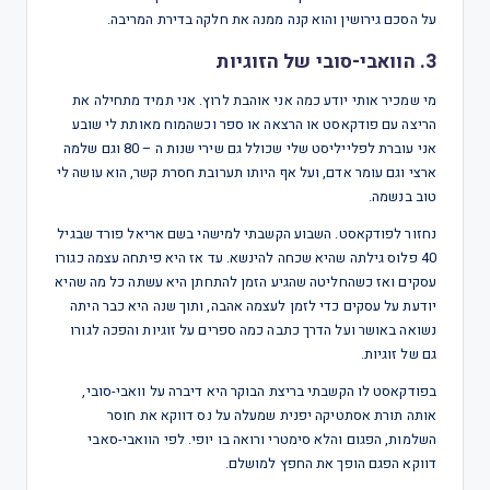
על הסכם גירושין והוא קנה ממנה את חלקה בדירת המריבה.
3. הוואבי-סובי של הזוגיות
מי שמכיר אותי יודע כמה אני אוהבת לרוץ. אני תמיד מתחילה את
הריצה עם פודקאסט או הרצאה או ספר וכשהמוח מאותת לי שובע
אני עוברת לפלייליסט שלי שכולל גם שירי שנות ה – 80 וגם שלמה
ארצי וגם עומר אדם, ועל אף היותו תערובת חסרת קשר, הוא עושה לי
טוב בנשמה.
נחזור לפודקאסט. השבוע הקשבתי למישהי בשם אריאל פורד שבגיל
40 פלוס גילתה שהיא שכחה להינשא. עד אז היא פיתחה עצמה כגורו
עסקים ואז כשהחליטה שהגיע הזמן להתחתן היא עשתה כל מה שהיא
יודעת על עסקים כדי לזמן לעצמה אהבה, ותוך שנה היא כבר היתה
נשואה באושר ועל הדרך כתבה כמה ספרים על זוגיות והפכה לגורו
גם של זוגיות.
בפודקאסט לו הקשבתי בריצת הבוקר היא דיברה על וואבי-סובי,
אותה תורת אסתטיקה יפנית שמעלה על נס דווקא את חוסר
השלמות, הפגום והלא סימטרי ורואה בו יופי. לפי הוואבי-סאבי
דווקא הפגם הופך את החפץ למושלם.