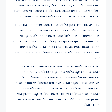
לתחרויות בכל העולם, לסדנאות בחו״ל, עד שבשלב כלשהו עמרי
בעלה לא הכיר עוד את האשה שישנה לצידו במיטה. הוא פירגן מאוד
לגירסה המשודרגת שלה ותמך בכל חלום שהיא חלמה והגשימה.
וגדי היה שם תמיד, בתוך כל סערת ההגשמה העצמית הזו. הם הכירו
בסדנה הראשונה והלכו לחברי נפש. הוא היה שותף לדרך מראשיתה,
שותף לאימונים ושותף לחלומות. כשעמרי המתין לה על קו הסיום,
גדי ליווה אותה כתף אל כתף לאורך כל הדרך. עמרי הכיר את גדי וגם
את דנה אשתו, שפירגנה גם היא לחברות ההדוקה שלו עם לימור.
עמרי לא ידע וגם דנה לא ידעה שכבר בתחילת הדרך גדי ולימור הפכו
לזוג.
בשלב כלשהו לימור הודיעה לעמרי שהיא מאוהבת בגדי ורוצה
להתגרש. הוא ביקש שלפני שמפרקים ילכו לטיפול זוגי והיא
הסכימה. המטפל הזוגי הסביר שאי אפשר לנהל טיפול עם צלע
שלישית נוכחת נפקדת והציע שלתקופת הטיפול היא תתנתק מגדי
והיא הסכימה. או לפחות אמרה שהיא מסכימה אבל לא יכלה
להתנתק מגדי אפילו לחצי יום. כשעמרי גילה שהקשר ממשיך הוא
הפסיק את הטיפול. ״לכי לגדי הדלת פתוחה״ אמר לה והיא ארזה
מזוודה והלכה.