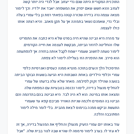
התוכנית המקורית היתה שגם גדי יעזוב אבל לגדי היה יותר קשה
לעזוב והוא חשש שאם יפרק את המשפחה יאבד את ילדיו. וכך לימור
מצאה עצמה גרה בדירה שכורה קטנה בפאתי רמת גן בלי עמרי בעלה
ובלי גדי, שאמנם נשאר בתמונה אך על תקן מאהב. והיא רצתה אותו
כולו לעצמה.
עד מהרה היא הבינה שהיא חיה בסרט שלא היא כתבה את התסריט
שלו והחליטה לחזור הביתה, מבקשת לעצמה את חייה הקודמים.
לימור טעתה לחשוב שעמרי ישמח לקבל אותה בחזרה אך להפתעתה
הוא סירב. את התפנית הזו בעלילה לימור לא צפתה.
התיסכול הלך ונערם בתוכה מוציא ממנה כעסים ואגרסיות כלפי
עמרי וכלפי הילדים. באחת השבתות היא הגיעה בשעות הבוקר הביתה
בטענה שהילד זקוק לפיג׳מה. מאחר שלא עלה בדעתו של עמרי
להחליף מנעול בדירה, לימור נכנסה בטבעיות עם המפתח שלה
ומצאה אותו במיטה. הוא לא היה לבד. היא הביטה בהם בתדהמה והם
הביטו בה המומים ולכמה שניות האוויר סביבם קפא עד שעמרי
התעשת וביקש ממנה בנימוס לצאת מהבית. בלי לומר מילה לימור
הסתובבה והלכה.
עוד באותו יום עמרי הזעיק מנעולן והחליף את המנעול בדירה, אך זה
לא עזר לו. בערב לימור סימסה לו שהיא שבה לגור בבית שלה. ״אבל