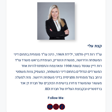
קצת עלי
עו"ד רות דיין-וולפנר, ילידת 1969, הינה עו"ד מומחית בתחום דיני
המשפחה והירושה, מגשרת ונוטריון, העומדת בראש משרד עו״ד
רות דיין שנוסד בשנת 1998 ומאז צמח והתפתח להיות אחד
המשרדים הגדולים בתחום דיני המשפחה, המעסיק צוות משפטי
נרחב בעל מומחיות ספציפית בדיני משפחה וירושה. מזה למעלה
מעשור שהמשרד מדורג ברשימת הכוכבים של חברת דן אנד
ברדסטריט ובקבוצת העלית של חברת BDI.
:Follow Me
YouTube
Instagram