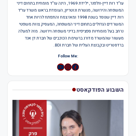
עו"ד רות דיין-וולפנר, ילידת 1969, הינה עו"ד מומחית בתחום דיני
המשפחה והירושה, מגשרת ונוטריון, העומדת בראש משרד עו״ד
רות דיין שנוסד בשנת 1998 ומאז צמח והתפתח להיות אחד
המשרדים הגדולים בתחום דיני המשפחה, המעסיק צוות משפטי
נרחב בעל מומחיות ספציפית בדיני משפחה וירושה. מזה למעלה
מעשור שהמשרד מדורג ברשימת הכוכבים של חברת דן אנד
ברדסטריט ובקבוצת העלית של חברת BDI.
:Follow Me
YouTube
Instagram
השבוע הפודקאסט