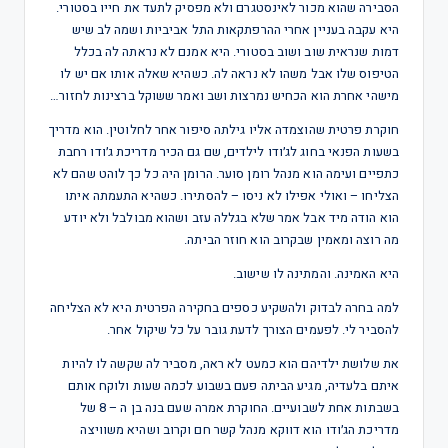
הסבירה שהוא מכור לאינסטגרם ולא מפסיק לתעד את חייו בסטורי.
היא עקבה בעניין אחרי ההרפתקאות התל אביביות ושמה לב שיש
דמות שנראית שוב ושוב בסטורי. היא אמנם לא נראתה לה בכלל
הטיפוס שלו אבל משהו לא נראה לה. כשהיא שאלה אותו אם יש לו
מישהי אחרת הוא הכחיש נמרצות ושב ואמר ששוקל ברצינות לחזור…
חוקרת פרטית שהוצמדה אליו גילתה סיפור אחר לחלוטין. הוא מדריך
בשעות הפנאי בחוג לג׳ודו לילדים, שם גם הכיר מדריכת ג׳ודו רחבת
כתפיים ועימה הוא מנהל רומן סוער. הרומן היה כל כך לוהט שהם לא
הצליחו – ואולי אפילו לא ניסו – להסתירו. כשהיא התעמתה איתו
הוא הודה מיד אבל אמר שלא בגללה עזב ושהוא מבולבל ולא יודע
מה רוצה ומאמין שבקרוב הוא חוזר הביתה.
היא האמינה. והמתינה לו שישוב.
למה בחרה לבדוק ולהשקיע כספים בחקירה הפרטית היא לא הצליחה
להסביר לי. לפעמים הצורך לדעת גובר על כל שיקול אחר.
את שלושת ילדיהם הוא כמעט לא ראה, מסביר לה שקשה לו להיות
איתם בלעדיה, מגיע הביתה פעם בשבוע לכמה שעות ולוקח אותם
בשבתות אחת לשבועיים. החוקרת אמרה שעם בנה בן ה – 8 של
מדריכת הג׳ודו הוא דווקא מנהל קשר חם וקרוב ושהיא משוויצה