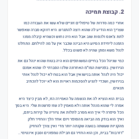
~~~~~~~~~~~~~~~~~~~~~~~~~~~~~~~
2. קבוצת תמיכה
אחרי כמה סדרות של טיפולים זוגיים שלא עשו את העבודה כמו
שצריך הוא הודיע לה שהוא רוצה להתגרש. היא דווקא סברה שאפשר
לתת צ׳אנס ולנסות שוב אבל הוא היה נחוש וכשהיא קיבלה ממנו
הזמנה ליחידת הסיוע היא הבינה שכבר אין על מה להילחם. התחלנו
לנהל משא ומתן שהיה לא פשוט בכלל.
כמי שניהל הכל בחיים המשותפים הוא היה בטוח שהוא ינהל גם את
הגירושין. בפגישת המו״מ האחרונה שלנו הסברתי לו שהוא אמנם
יכול היה לנהל אותה בנישואין אבל הוא בטח לא יכול לנהל אותי
בגירושין, ושכדי להגיע להסכמות ראויות הוא לא יוכל להכתיב
תנאים.
בבית הוא הוציא לה את הנשמה על האמירה הזו, לא מבין כיצד היא
אמרה לי שהוא מנהל אותה ולא מאמין לה שזו פרשנות שלי. היא בסך
הכל סיפרה לי איך הוא מסרב לתלות את ציוריה על קירות ביתם,
ואיך הוא בודק מה הביאה מהסופר ויום אחד הלך והחזיר חלק
מהקניות שעשתה בטענה שקנתה יותר מדי ואין צורך להחזיק
״רזרבות״ בבית, וכן הוא החזיר גם חבילת טמפונים וסבון אינטימי…