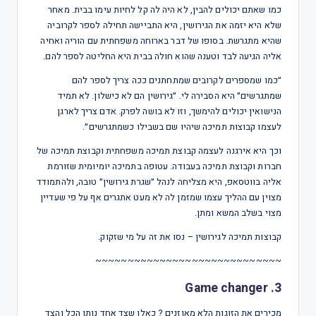
כמו שאתם יכולים להבין, לא היה לה קל לחיות עימו בבית. מאחר
שלא היא יזמה את הגירושין, היא התביישה תחילה לספר לקרוביה
שהיא מתגרשת. בסופו של דבר בארוחה משפחתית עם הוריה ואחיה
אליה הגיעה לבד וטענה שהוא חולה בבית היא החליטה לספר להם.
״כמו שמספרים לקרובים שמתחתנים ככה צריך לספר להם
שמתגרשים״ היא הסבירה לי. ״גירושין הם לא כישלון. לא תמיד
הנישואין יכולים להימשך, וזו לא בושה לפרק. אדם צריך לארגן
לעצמו קבוצות תמיכה שיהיו שם בשבילו כשמתגרשים״.
וכך היא אירגנה לעצמה קבוצת תמיכה משפחתית וקבוצת תמיכה של
חברות וקבוצת תמיכה בעבודה. עטופה בתמיכה יומיומית שזורמת
אליה בווטסאפ, היא מצליחה לנהל ״שגרת גירושין״ טובה, ולהתמודד
מצוין עם ההליך עצמו שמזמן לה לא מעט אתגרים אף על פי שעדיין
מצוי בשלב המשא ומתן.
קבוצות תמיכה לגירושין – נסו את זה על מי שזקוק.
~~~~~~~~~~~~~~~~~~~~~~~~~~~~~
3. Game changer
מכירים את הזוגות הלא מאוזנים ? כאלו שצד אחד נותן הכל והצד