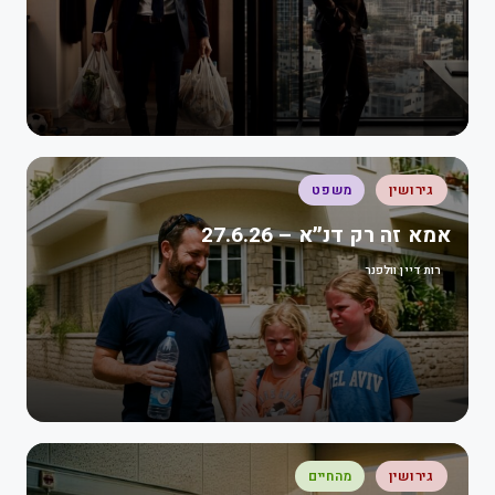
גירושין
משפט
אמא זה רק דנ״א – 27.6.26
רות דיין וולפנר
גירושין
מהחיים