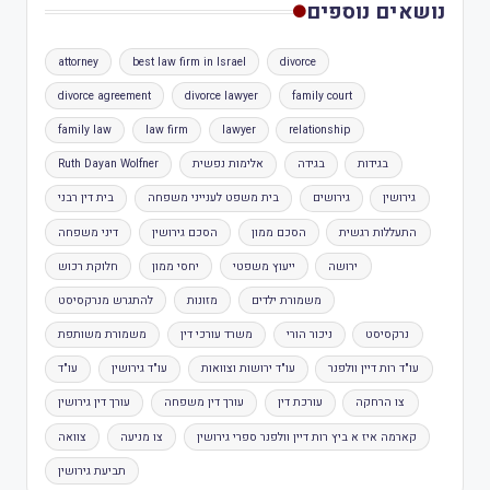
נושאים נוספים
attorney
best law firm in Israel
divorce
divorce agreement
divorce lawyer
family court
family law
law firm
lawyer
relationship
בגידות
בגידה
אלימות נפשית
Ruth Dayan Wolfner
גירושין
גירושים
בית משפט לענייני משפחה
בית דין רבני
התעללות רגשית
הסכם ממון
הסכם גירושין
דיני משפחה
ירושה
ייעוץ משפטי
יחסי ממון
חלוקת רכוש
משמורת ילדים
מזונות
להתגרש מנרקסיסט
נרקסיסט
ניכור הורי
משרד עורכי דין
משמורת משותפת
עו"ד רות דיין וולפנר
עו"ד ירושות וצוואות
עו"ד גירושין
עו"ד
צו הרחקה
עורכת דין
עורך דין משפחה
עורך דין גירושין
קארמה איז א ביץ רות דיין וולפנר ספרי גירושין
צו מניעה
צוואה
תביעת גירושין