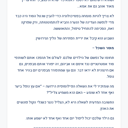
ושהוא דרש מהם לא לספר לאמא כדי שלא תיפגע, כי הוא עדיין
מאוד אוהב גם את אמא…
לא צריך להיות מומחה בפסיכולוגיה כדי להבין שנטל הסוד היה כבד
מדי לנפשה העדינה של הנערה והביא להתמוטטותה, ורק שפרקה
זאת, הסכימה להתחיל טיפול, והתאוששה.
השבוע הוא קיבל את יריית הפתיחה של הליך הגירושין.
מוסר השכל
–
תחוסו על נפשם של הילדים שלכם. לעולם אל תהפכו אותם לשותפי
סוד אסטרטגיים נגד אימם או אביהם, זה יפורר אותם מבפנים, גם
אם חיצונית לא יראו דבר. וגם עץ שמתפורר מבפנים יום בהיר אחד
נופל.
מה שמזכיר לי את השאלה הפילוסופית הידועה – ״אם עץ נופל ביער
ואף אחד לא שומע – האם הוא משמיע צליל״?
התשובה המדעית לשאלה היא לא, הצליל נוצר כשגלי הקול פוגשים
את האוזן.
גם הילד שלכם יכול ליפול יום אחד ואף אחד לא ישמע אותו.