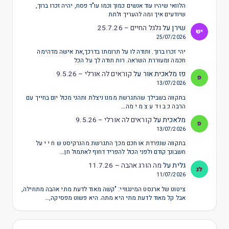
הלוואי שיהיו עוד אנשים כמוך וכמו עו"ד פסח, יהיה זכרו ברוך,
שיודעים איך ומה להעריך ולתת
שירן
על
גלגל החיים – 25.7.26
25/07/2026
יהי זכרו ברוך. ותודה לו על תרומתו בדרכך,את אישה מדהימה
חכמה ומעוררת השראה. רות תודה לך על הכל
פז מלאכית אור
על
קוראים לה אורלי – 9.5.26
13/07/2026
בתקווה בשבילך שהתגרשת ממנו ניצלת ותהני מכול יום בחייך עם
הרבה כ ב ו ד ע צ מ י מה…
מלאכית
על
קוראים לה אורלי – 9.5.26
13/07/2026
בתקווה שנפרדת או חכם מכך התגרשת מהנרקיסט ש ח י י על
חשבונך קודם ולפני הכול להפריד דחוף לאתמול חן…
גלית
על
מה הורג אהבה – 11.7.26
11/07/2026
ציטוט של ארנסט המינגוויי: "קשה מאוד לדעת מתי אהבה מתחילה,
אבל קל מאוד לדעת מתי היא מתה. היא פשוט מפסיקה,…