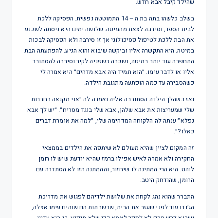
שהילד קיבל אבא חדש.
בשלב כלשהו בתה בת ה – 14 התמוטטה נפשית. הפסיקה ללכת
לבית הספר, וסירבה לצאת מהמיטה. שלושה ימים היא ניסתה לשכנע
את הבת ללכת לטיפול פסיכולוגי אך זו סירבה ולא הפסיקה לבכות
במיטה. היא התקשרה אליו וביקשה שיבוא והוא הגיע. להפתעתה הבת
התחפרה עוד יותר במיטה, נשכבה כשפניה לקיר וסירבה להסתובב
אליו או לדבר עימו. ״הוא תמיד היה אבא מדהים״ היא אמרה לי
כשהסבירה עד כמה הופתעה מתגובת הילדה.
ואז כשהלך הילדה הסתובבה אליה ואמרה לה ״אני מקנאה בחברות
שלי שמעריצות את אבא שלהן, אבא שלי בוגד מסריח״. ״יש לך אבא
נפלא״ ענתה לה הלקוחה המדהימה שלי, ״למה את אומרת דברים
כאלו?״.
זה המקום לציין שהיא מעולם לא שיתפה את הילדים בממצאי
החקירה ולא אמרה לאיש אפילו ברמז שהיא יודעת שיש לו רומן
לוהט. היא הרי המתינה לו שיחזור, וההמתנה הזו לא הסתדרה עם
הרומן, שהודחק היטב.
התברר שהוא נהג לקחת את שלושת ילדיהם לפגוש את מדריכת
הג׳ודו עוד לפני שעזב את הבית, שבשבתות הם שוהים עימו אצלה,