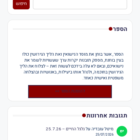
חיפוש
הספר
הספר, אשר בוחן את מוסד הנישואין ואת הליך הגירושין כולו
בעין בוחנת, מספק תובנות יקרות ערך שעשויות לשמר את
נישואיכם, ובאם לא עלה בידכם לעשות זאת – לצלוח את הליך
הגירושין בחוכמה, ולנהל אותו ביעילות, באנושיות ובהצלחה
משפטית ואישית כאחד.
להזמנת הספר >>
תגובות אחרונות
מיטל עובדיה
על
גלגל החיים – 25.7.26
25/07/2026