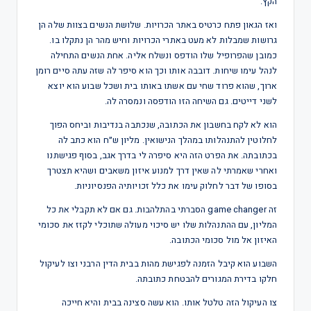
הקץ.
ואז הגאון פתח כרטיס באתר הכרויות. שלושת הנשים בצוות שלה הן
גרושות שמבלות לא מעט באתרי הכרויות וחיש מהר הן נתקלו בו.
כמובן שהפרופיל שלו הודפס ונשלח אליה. אחת הנשים התחילה
לנהל עימו שיחות. דובבה אותו וכך הוא סיפר לה שזה עתה סיים רומן
ארוך, שהוא פרוד שחי עם אשתו באותו בית ושכל שבוע הוא יוצא
לשני דייטים. גם השיחה הזו הודפסה ונמסרה לה.
הוא לא לקח בחשבון את הכתובה, שנכתבה בנדיבות וביחס הפוך
לחלוטין להתנהלותו במהלך הנישואין. מליון ש״ח הוא כתב לה
בכתובתה. את הפרט הזה היא סיפרה לי בדרך אגב, בסוף פגישתנו
ואחרי שאמרתי לה שאין דרך למנוע איזון משאבים ושהיא תצטרך
בסופו של דבר לחלוק עימו את כלל זכויותיה הפנסיוניות.
זה game changer הסברתי בהתלהבות. גם אם לא תקבלי את כל
המליון, עם ההתנהלות שלו יש סיכוי מעולה שתוכלי לקזז את סכומי
האיזון אל מול סכומי הכתובה.
השבוע הוא קיבל הזמנה לפגישת מהות בבית הדין הרבני וצו לעיקול
חלקו בדירת המגורים להבטחת כתובתה.
צו העיקול הזה טלטל אותו. הוא עשה סצינה בבית והיא חייכה