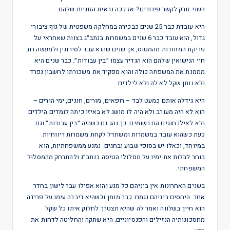
השני זורק לקשר פירורים? אז ככה נראית הזוגיות שלהם.
היא עובדת כבר 25 שנים כבכירה במחלקה משפטית של גוף ציבורי
גדול, הוא עובד כבר 6 שנים במשמרות בנתב״ג בצוות שאחראי על
פריקת המזוודות מהמטוס, אך שנים שהוא עבד לסירוגין ולמעשה רוב
חיי הנישואין שלהם הוא הגדיר עצמו ״בין עבודות״. כבר שנים היא
מממנת את המשפחה כולה והוא מפקיד את משכורתו לחשבון נפרד
ולא נותן שקל לא לה ולא לילדים.
היא גידלה אותם כמעט לבד – רופאים, מורים, חוגים, ימי הורים –
הוא לא היה מעורב ולא היה לו מושג לא באיזו כיתה לומדים הילדים
ולא לאילו חוגים הם רשומים. כך נהג גם כשהיה ״בין עבודות״ וגם
כעת כשהוא עובד במשמרות ומשתדל לקחת משמרות ריווחיות
במיוחד, וכאלו יש בסופי שבוע ובחגים. נמנע ממשפחתיות, הוא
בוחר לבלות את ימיו על מסלולי הטיסה בנתב״ג ולהתרחק מהמסלול
המשפחתי.
בשנים האחרונות אין ביניהם כל מגע והוא אפילו עבר לישון בחדר
אחר. היחסים ביניהם נגמרו כבר מזמן וכשהיא דיברה עימו על פרידה
הוא חייך בשלווה ואמר לה שהיא תצטרך לחלוק איתו כל שקל
מחסכונותיה הנזילים והפנסיוניים. היא שתקה והחליטה לדחות את