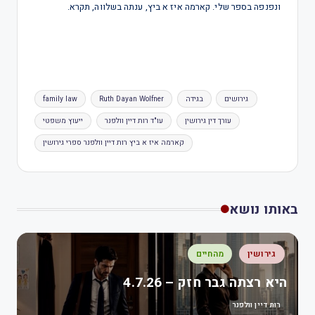
ונפנפה בספר שלי. קארמה איז א ביץ, ענתה בשלווה, תקרא.
גירושים
בגידה
Ruth Dayan Wolfner
family law
עורך דין גירושין
עו"ד רות דיין וולפנר
ייעוץ משפטי
קארמה איז א ביץ רות דיין וולפנר ספרי גירושין
באותו נושא
גירושין
מהחיים
היא רצתה גבר חזק – 4.7.26
רות דיין וולפנר