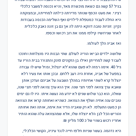
בגיל 57 קשה גם כשאת מוכשרת מאד, והיא נכנסה למשבר כלכלי
רציני. את מעט הכסף שנותר מדירתה כילתה למחייתה, ובמצוקתה
היא החלה לעבוד כמטפלת לילדים ואף השלימה הכנסה בעבודות
נקיון. זוגיות טובה דווקא היתה לה אך גם בן זוגה נאבק כלכלית
לאחר שגירושיו קילפו ממנו את רוב רכושו וכספו.
ואז אביה הלך לעולמו.
שלושה ילדים הביאו הוריה לעולם. שתי הבנות היו מוצלחות וחונכו
לעבוד קשה למחייתן ואילו בן הזקונים פונק והתגורר בבית הוריו עד
גיל 40. אימה רמזה לא פעם שהוא ׳לא יוצלח׳, ומזל שיש לו עבודה
במפעל של אביה, אחרת היה רעב ללחם. ובכן אותו אח צעיר ו׳לא
יוצלח׳ קרא לשתי אחיותיו במהלך השבעה על אביהם ועדכן אותן
שאבא ערך צוואה לפני חצי שנה. איך הוא ערך צוואה לפני חצי שנה,
שאלה, הוא כבר שלוש שנים לא יודע מה נעשה איתו. היו לו גם ימים
טובים ענה אחיה ושלף את הצוואה. כשהיא ואחותה קראו את הצוואה
הן כמעט התעלפו. לא רק שאביה הדיר את אימה, אותה ואת אחותה
והוריש הכל לבן הלא יוצלח שלו, אלא שמהצוואה עלה שהוא הותיר
אחריו רכוש בשווי של כ 100 מליון ₪.
היא נדהמה. בעשר שניות חלפו חייה לנגד עיניה, הקושי הכלכלי,