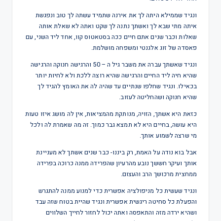
ונגיד שממילא היתה לך את אירנה שתמיד עשתה לך טוב ונפגשת
איתה מתי שבא לך ואשתך נתנה לך שקט ואתה לא שאלת אותה
שאלות וכבר שנים אתם חיים ככה בסטאטוס קוו, אחד ליד השני, עם
פאסדה של זוג אלגנטי ומשפחה מושלמת.
ונגיד שאשתך עברה את משבר גיל ה – 50 והרגישה חנוקה והרגישה
שהיא חיה ליד החיים והרגישה שהיא רוצה ללכת ולא לחיות יותר
בכאילו. ונגיד שחלפו שנתיים עד שהיה לה את האומץ להגיד לך
שהיא חנוקה ושהחליטה לעזוב.
כזאת היא אשתך, הזויה, מנותקת מהמציאות, אין לה מושג איזו טעות
היא עושה, בחיים היא לא תמצא גבר כמוך. זה מה שאמרת לה ולכל
מי שרצה לשמוע אותך.
אבל בוא נודה על האמת, רק ביננו- כבר שנים אשתך לא מעניינת
אותך ועיקר חששך נובע מהרעיון שהפרידה ממנה כרוכה בפרידה
ממחצית מרכושך הרב והעצום.
ונגיד שעשית כל מניפולציה אפשרית כדי למנוע ממנה להתגרש
והפעלת כל סחיטה ריגשית אפשרית ונגיד שהיית בטוח שזה עבד
ושהיא ירדה מזה והתאפסה ואתה יכול לחזור לחייך השלווים