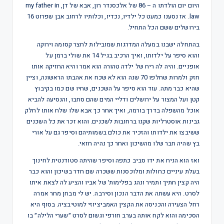
היום יום הולדתו ה – 86 של אלכסנדר רון, אבא של דן, my father in
law. אז נסענו כמעט כל ילדיו, נכדיו, וכלותיו לרחוב אבן שפרוט 16
בירושלים ששם הכל התחיל.
בהתחלה ישבנו במעלה המדרגות שמובילות לחצר קסומה וירוקה
והוא סיפר על ילדותו, ואיך הרכיב בגיל 14 את שולי ברמן על
אופניים. והיה לה ריח של ילדה טהורה הוא אמר והיא החזיקה אותו
חזק ולמרות שחלפו 70 שנה הוא לא שכח את אהבתו הראשונה, וציין
שהיא כבר מתה. עוד הוא סיפר על השכנים, שחיו שם כמו בקיבוץ
קטן ועל המצור על ירושלים ודליי המים שהם סחבו, והנסיעה להביא
אוכל מהשפלה בדרך בורמה, ואיך אחר כך אבא שלו שלח אותו לחלק
גבינות אוסטרליות שקנו ברחובות לשכנים. והוא זכר את כל השכנים
ששיבצו את ילדותו והזכיר את כולם בשמותיהם וסיפר גם על אורי
בץ שהיה חבר שלו מהשיכון ואחר כך נהיה חזאי.
ואז הוא הניח את ידו סביב כתפה וסיפר שהיתה סטודנטית לחינוך
בעלת עיניים כחולות ומלוכסנות ששכרה שם חדר בשיכון והוא כבר
היה קצין חתיך ותמיר ונהג בפלימות׳ של אביו והציע לה לצאת איתו
לסרט. היא עשתה את הדבר הנכון וסירבה. יש לי מבחן מחר אמרה
רחל הצעירה והכניסה את הקצין האמביציוזי למוטיבציה. בסוף היא
הסכימה והוא לקח אותה בערב חורפי וגשום לסרט ״שערי הלילה״ בו