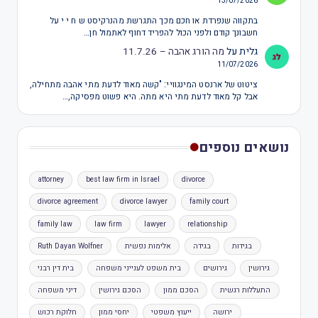
13/07/2026
בתקווה שנפרדת או חכם מכך התגרשת מהנרקיסט ש ח י י על
חשבונך קודם ולפני הכול להפריד דחוף לאתמול חן…
גלית
על
מה הורג אהבה – 11.7.26
11/07/2026
ציטוט של ארנסט המינגוויי: "קשה מאוד לדעת מתי אהבה מתחילה,
אבל קל מאוד לדעת מתי היא מתה. היא פשוט מפסיקה,…
נושאים נוספים
attorney
best law firm in Israel
divorce
divorce agreement
divorce lawyer
family court
family law
law firm
lawyer
relationship
בגידות
בגידה
אלימות נפשית
Ruth Dayan Wolfner
גירושין
גירושים
בית משפט לענייני משפחה
בית דין רבני
התעללות רגשית
הסכם ממון
הסכם גירושין
דיני משפחה
ירושה
ייעוץ משפטי
יחסי ממון
חלוקת רכוש