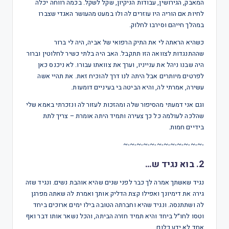
המאבק, הגירושין, עבודות הניקיון, שקל לשקל. בכמה רווחה יכלה
לחיות אם הוריה היו עוזרים לה ולו במעט מהעושר האגדי שצברו
במהלך חייהם וסירבו לחלוק.
כשהיא הראתה לי את התיק הרפואי של אביה, היה לי ברור
שההתנגדות לצוואה הזו תתקבל. האב היה בלתי כשיר לחלוטין וברור
היה שבנו ניהל את ענייניו, וערך את צוואתו עבורו. לא ניכנס כאן
לפרטים מיותרים אבל היתה לנו דרך להוכיח זאת. את תהיי אשה
עשירה, אמרתי לה, והיא הביטה בי בעיניים דומעות.
וגם אני דמעתי מהסיפור שלה ומהזכות לעזור לה ונזכרתי באמא שלי
שהלכה לעולמה כל כך צעירה ותמיד היתה אומרת – צריך לתת
בידיים חמות.
-~-~-~-~-~-~-~-~-~-~-~-~
2. בוא נגיד ש…
נגיד שאשתך אמרה לך כבר לפני שנים שהיא אוהבת נשים. ונגיד שזה
גירה את דימיונך ואפילו קצת הדליק אותך ואמרת לה שאתה מפרגן
לה ושתתנסה. ונגיד שהיא וחברתה הטובה בילו ימים ארוכים ביחד
וטסו לחו״ל ביחד והיא תמיד חזרה הביתה, והכל נשאר אותו דבר ואף
אחד לא ידע כלום.