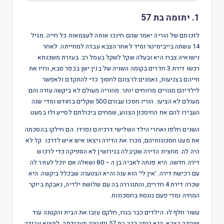
1. יתומה בת 57
לזכותם של הוריה יאמר שהם חינכו אותה לעצמאות כל חייה. מגיל
14 עשתה בייביסיטר ומיד לאחר הצבא עבדה למחייתה. לאחר
נישואיה צברו היא ובעלה שקל לשקל בעמל רב. בעזרת משכנתא
רכשו דירת 3 חדרים בקומה השניה של בנין ישן בכפר סבא, וחיו את
חייהם בצניעות, נאמנים לרצונם לחסוך כדי להתקדם ולאפשר
לילדיהם מגורים מרווחים יותר. מהוריה מעולם לא ביקשה עזרה והם
מעולם לא הציעו. הוריו חסכו עבורם 500 שקלים בחודש ומדי שנה
העבירו להם את החיסכון הצנוע, שמחים ביכולתם לסייע ולו במעט.
השנים חלפו ואחרי הילד השלישי דרכיהם נפרדו. הם חילקו בהסכמה
את מעט חסכונותיהם, מכרו את הדירה ויצאו איש איש לדרכו. קל לא
היה לה. מחצית הדירה שקיבלה בגירושין לא הספיקה כדי לרכוש
דירה חדשה. היא פנתה לאביה בן ה – 80 ושאלה אם יוכל לעזור לה
עם רכישת דירה. ׳אין לי׳ הוא ענה והיא הצטערה שבכלל ביקשה. היא
שכרה דירת 4 חדרים, והתגוררה בה עם שלושת ילדיה, נאבקת ביוקר
המחיה ומדי פעם נוגסת בחסכונות.
עשור חלף לו. הילדים כבר בגרו, חלקם עזבו את הבית והקטנה עוד
שירתה בצבא. היא היתה כבר בת 57 ופוטרה מעבודתה. למצוא עבודה