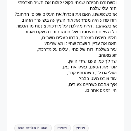
וכשחזרנו
הביתה
שמתי
בקולי
קולות
את
השיר
הצרפתי
הזה
עלי
שלכת
 :
אז
כשנפגשנו
, 
האם
את
זוכרת
/ 
את
העלים
שכיסו
הרחוב
?
רוח
פרוע
היה
מפזר
את
אור
השקיעה
בשיערך
הזהוב
.
אז
כשאהבנו
, 
היית
מהלכת
על
מדרכות
צוננות
מן
הכפור
,
כל
העצים
התעטפו
בשלכת
והרחוב
כה
שקט
ואפור
.
חלפו
הימים
בעצבת
, 
פרחו
כעלים
נושרים
,
האם
את
עדיין
חושבת
שהיינו
מאושרים
?
עיר
בשלכת
, 
רוח
של
סתיו
, 
עלים
על
מדרכת
,
זוג
מאוהב
.
שר
לך
כמו
פעם
שירי
הישן
,
זוכר
את
הטעם
, 
כאילו
את
כאן
.
ואולי
גם
לך
, 
כשהסתיו
קרב
,
עוד
צובט
מעט
בלב
?
איך
אהבנו
כשהיינו
צעירים
,
היו
זמנים
אחרים
.
גירושין
גירושים
best law firm in Israel