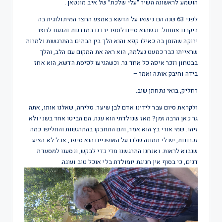
הושמע לראשונה השיר ״עלי שלכת״ של איב מונטאן .
לפני 63 שנה הם נישאו על הדשא באמצע החצר המיתולוגית בה
ביקרנו אתמול. וכשהוא סיים לספר ירדנו במדרגות והגענו לחצר
ירוקה שהזמן בה כאילו קפא והוא הלך בין הבתים בהתרגשות ולמרות
שראייתו כבר כמעט נעלמה, הוא ראה את המקום עם הלב, והלך
בבטחון וזכר איפה כל אחד גר. וכשהגיעו לפיסת הדשא, הוא אחז
בידה וחיבק אותה ואמר –
רחליק, בואי נתחתן שוב.
ולקראת סיום עבר לידינו אדם לבן שיער. סליחה, שאלנו אותו, אתה
גר כאן הרבה זמן? מאז שנולדתי הוא ענה. הם הביטו אחד בשני ולא
זיהו. שמי אורי בץ הוא אמר, והם התחבקו בהתרגשות והחליפו כמה
זכרונות, יש לי תמונה שלנו על האופניים הוא סיפר, אבל לא הציע
שנבוא לראות. ואנחנו התרגשנו מדי כדי לבקש, ונסענו למסעדת
דגים, כי בסוף אין חגיגת יומולדת בלי אוכל טוב ועוגה.