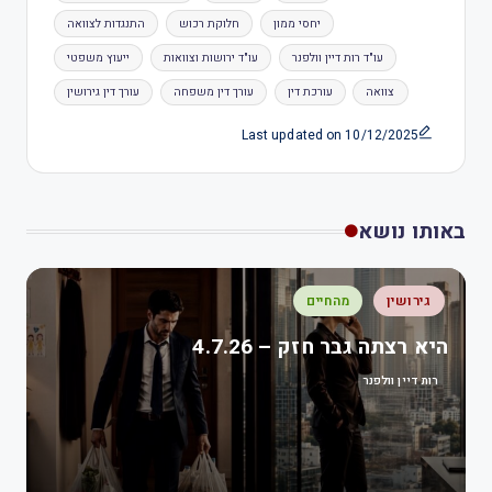
יחסי ממון
חלוקת רכוש
התנגדות לצוואה
עו"ד רות דיין וולפנר
עו"ד ירושות וצוואות
ייעוץ משפטי
צוואה
עורכת דין
עורך דין משפחה
עורך דין גירושין
Last updated on 10/12/2025
באותו נושא
גירושין
מהחיים
היא רצתה גבר חזק – 4.7.26
רות דיין וולפנר