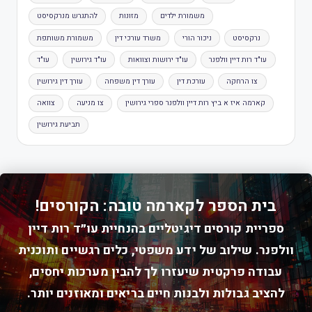
משמורת ילדים
מזונות
להתגרש מנרקסיסט
נרקסיסט
ניכור הורי
משרד עורכי דין
משמורת משותפת
עו"ד רות דיין וולפנר
עו"ד ירושות וצוואות
עו"ד גירושין
עו"ד
צו הרחקה
עורכת דין
עורך דין משפחה
עורך דין גירושין
קארמה איז א ביץ רות דיין וולפנר ספרי גירושין
צו מניעה
צוואה
תביעת גירושין
בית הספר לקארמה טובה: הקורסים!
ספריית קורסים דיגיטליים בהנחיית עו״ד רות דיין
וולפנר. שילוב של ידע משפטי, כלים רגשיים ותוכנית
עבודה פרקטית שיעזרו לך להבין מערכות יחסים,
להציב גבולות ולבנות חיים בריאים ומאוזנים יותר.