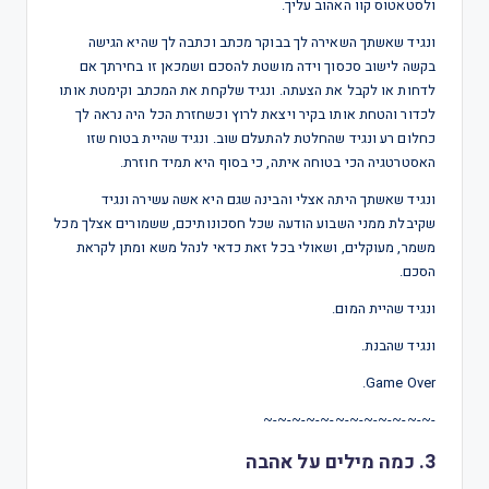
ולסטאטוס קוו האהוב עליך.
ונגיד שאשתך השאירה לך בבוקר מכתב וכתבה לך שהיא הגישה
בקשה לישוב סכסוך וידה מושטת להסכם ושמכאן זו בחירתך אם
לדחות או לקבל את הצעתה. ונגיד שלקחת את המכתב וקימטת אותו
לכדור והטחת אותו בקיר ויצאת לרוץ וכשחזרת הכל היה נראה לך
כחלום רע ונגיד שהחלטת להתעלם שוב. ונגיד שהיית בטוח שזו
האסטרטגיה הכי בטוחה איתה, כי בסוף היא תמיד חוזרת.
ונגיד שאשתך היתה אצלי והבינה שגם היא אשה עשירה ונגיד
שקיבלת ממני השבוע הודעה שכל חסכונותיכם, ששמורים אצלך מכל
משמר, מעוקלים, ושאולי בכל זאת כדאי לנהל משא ומתן לקראת
הסכם.
ונגיד שהיית המום.
ונגיד שהבנת.
Game Over.
-~-~-~-~-~-~-~-~-~-~-~-~
3. כמה מילים על אהבה