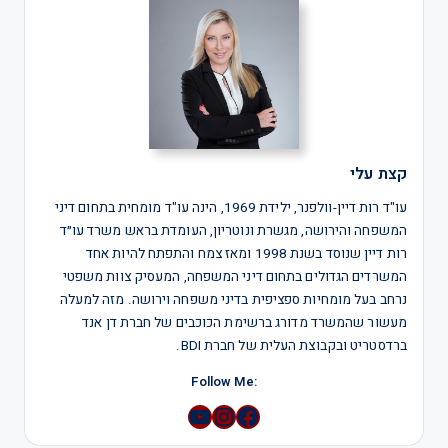
קצת עלי
עו"ד רות דיין-וולפנר, ילידת 1969, הינה עו"ד מומחית בתחום דיני
המשפחה והירושה, מגשרת ונוטריון, העומדת בראש משרד עו״ד
רות דיין שנוסד בשנת 1998 ומאז צמח והתפתח להיות אחד
המשרדים הגדולים בתחום דיני המשפחה, המעסיק צוות משפטי
נרחב בעל מומחיות ספציפית בדיני משפחה וירושה. מזה למעלה
מעשור שהמשרד מדורג ברשימת הכוכבים של חברת דן אנד
ברדסטריט ובקבוצת העלית של חברת BDI.
:Follow Me
YouTube
Instagram