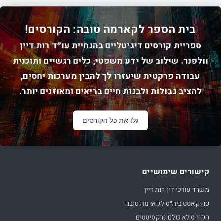
בית הספר לקארמה טובה: הקורסים!
ספריית קורסים דיגיטליים בהנחיית עו״ד רות דיין
וולפנר. שילוב של ידע משפטי, כלים רגשיים ותוכנית
עבודה פרקטית שיעזרו לך להבין מערכות יחסים,
להציב גבולות ולבנות חיים בריאים ומאוזנים יותר.
גלו את כל הקורסים
קישורים שימושיים
משרד עורכי דין רות דיין
פודקאסט ביה״ס לקארמה טובה
הקורס לא כולם נרקסיסטים