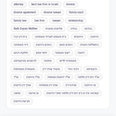
attorney
best law firm in Israel
divorce
divorce agreement
divorce lawyer
family court
family law
law firm
lawyer
relationship
בגידות
בגידה
אלימות נפשית
Ruth Dayan Wolfner
גירושין
גירושים
בית משפט לענייני משפחה
בית דין רבני
התעללות רגשית
הסכם ממון
הסכם גירושין
דיני משפחה
ירושה
ייעוץ משפטי
יחסי ממון
חלוקת רכוש
משמורת ילדים
מזונות
להתגרש מנרקסיסט
נרקסיסט
ניכור הורי
משרד עורכי דין
משמורת משותפת
עו"ד רות דיין וולפנר
עו"ד ירושות וצוואות
עו"ד גירושין
עו"ד
צו הרחקה
עורכת דין
עורך דין משפחה
עורך דין גירושין
קארמה איז א ביץ רות דיין וולפנר ספרי גירושין
צו מניעה
צוואה
תביעת גירושין