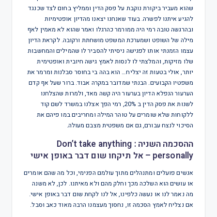
שהוא מעביר ביקורת נוקבת על פסק הדין וממליץ בחום לצד שכנגד
להגיע איתנו לפשרה. בעוד שאנחנו יצאנו מהדיון אופטימיות
ובהרגשה טובה רמי היה ממורמר כהרגלו ואמר שהוא לא מאמין לאף
מילה של השופט ושמערכת המשפט מושחתת ורקובה. לקראת הדיון
עצמו הזמנתי אותו לפגישה ניסיתי להסביר לו שהמילים והמחשבות
שלו מזיקות, והמלצתי לו לנסות לאמץ גישה חיובית ואופטימית
יותר, אולי בטעות זה יצליח… הוא בהה בי בחוסר סבלנות ומרמר את
משפטיו הקבועים. הבנתי שמדובר במקרה אבוד. ברור שעל אף קדם
הערעור הנפלא הדיון בערעור היה קשה מאד, ולמרות שהצלחנו
לשנות את פסק הדין ב 20%, רמי הפך אצלנו במשרד לשם קוד
ללקוחות שלא שומרים על טוהר המילה ומחריבים במו פיהם את
הסיכוי לנצח עבורם, גם אם משפטית מצבם מעולה.
ההסכמה השניה : Don’t take anything
personally – אל תיקחו שום דבר באופן אישי
אנשים פועלים ומתנהלים מתוך עולמם הפנימי, וכל מה שהם אומרים
או עושים הוא השלכה מכך וחלק מהם ולא מאיתנו. לכן, לא משנה
מה נאמר לנו או נעשה כלפינו, אל לנו לקחת שום דבר באופן אישי.
אם נצליח לאמץ הסכמה זו, נחסוך מעצמנו הרבה מאוד כאב וסבל.