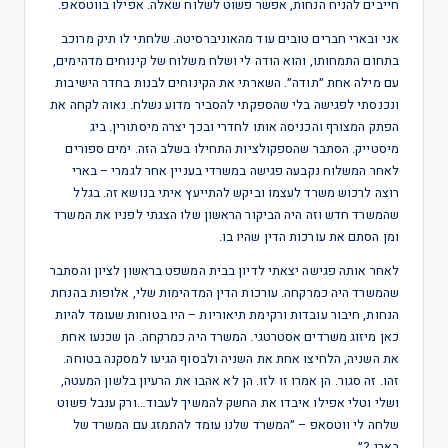
חייבים להניח הנחות, אפשר פשוט לשלוח שאלה. אפילו בווטסאפ.
אני ובארי חברים טובים עוד מהאוניברסיטה. שלחתי לו תיק מרוכב
בתחום התמחותו, והוא הודה לי ושלח משלוח של קינוחים מדהימים,
עם מילה אחת ״תודה״. השארתי את הקינוחים לבנות בחדר הישיבות
ונכנסתי לפגישה בלי שהספקתי להסביר מדוע נשלח. נאוה לקחה את
הפתק המצורף והכניסה אותו לחדרי ובכך יצרה מיסתורין. ביג
מיסטייק. הסתבר שהספקולציות התחילו בשלב הזה. ימים ספורים
לאחר המשלוח נקבעה פגישה במשרדי בעניין אחר לגמרי – בארי
רוצה לרכוש משרד לעצמו וביקש להתייעץ איתי בנושא זה. בגלל
שהמשרד חדש וזה היה הביקור הראשון שלו הצגתי לפניו את המשרד
ומן הסתם את עורכות הדין שהיו בו.
לאחר אותה פגישה יצאתי לדיון בבית המשפט בראשון לציון והסתבר
שהמשרד היה כמרקחה. עורכות הדין המדהימות שלי, אלופות בהנחת
הנחות, חיבור עובדות ורקימת תיאוריות – היו בטוחות שעומד להיות
כאן מיזוג משרדים אסטרטגי. המשרד היה כמרקחה. הן שכנעו אחת
את השניה, הלחיצו אחת את השניה ולבסוף הגיעו למסקנה בטוחה.
זהו. זה סגור. הן אמרו זו לזו. הן לא אהבו את הרעיון בלשון המעטה,
ושלי וטלי אפילו איבדו את החשק להמשיך לעבוד…ורק ענבל פשוט
שלחה לי ווטסאפ – ״המשרד שלנו עומד להתמזג עם המשרד של
בארי ?״