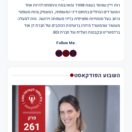
רות דיין שנוסד בשנת 1998 ומאז צמח והתפתח להיות אחד
המשרדים הגדולים בתחום דיני המשפחה, המעסיק צוות משפטי
נרחב בעל מומחיות ספציפית בדיני משפחה וירושה. מזה למעלה
מעשור שהמשרד מדורג ברשימת הכוכבים של חברת דן אנד
ברדסטריט ובקבוצת העלית של חברת BDI.
:Follow Me
YouTube
Instagram
השבוע הפודקאסט