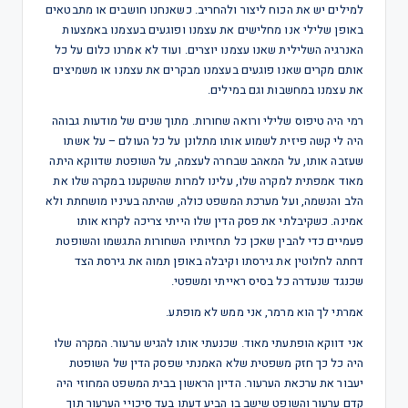
למילים יש את הכוח ליצור ולהחריב. כשאנחנו חושבים או מתבטאים
באופן שלילי אנו מחלישים את עצמנו ופוגעים בעצמנו באמצעות
האנרגיה השלילית שאנו עצמנו יוצרים. ועוד לא אמרנו כלום על כל
אותם מקרים שאנו פוגעים בעצמנו מבקרים את עצמנו או משמיצים
את עצמנו במחשבות וגם במילים.
רמי היה טיפוס שלילי ורואה שחורות. מתוך שנים של מודעות גבוהה
היה לי קשה פיזית לשמוע אותו מתלונן על כל העולם – על אשתו
שעזבה אותו, על המאהב שבחרה לעצמה, על השופטת שדווקא היתה
מאוד אמפתית למקרה שלו, עלינו למרות שהשקענו במקרה שלו את
הלב והנשמה, ועל מערכת המשפט כולה, שהיתה בעיניו מושחתת ולא
אמינה. כשקיבלתי את פסק הדין שלו הייתי צריכה לקרוא אותו
פעמיים כדי להבין שאכן כל תחזיותיו השחורות התגשמו והשופטת
דחתה לחלוטין את גירסתו וקיבלה באופן תמוה את גירסת הצד
שכנגד שנעדרה כל בסיס ראייתי ומשפטי.
אמרתי לך הוא מרמר, אני ממש לא מופתע.
אני דווקא הופתעתי מאוד. שכנעתי אותו להגיש ערעור. המקרה שלו
היה כל כך חזק משפטית שלא האמנתי שפסק הדין של השופטת
יעבור את ערכאת הערעור. הדיון הראשון בבית המשפט המחוזי היה
קדם ערעור והשופט שישב בו הביע דעתו בעד סיכויי הערעור תוך