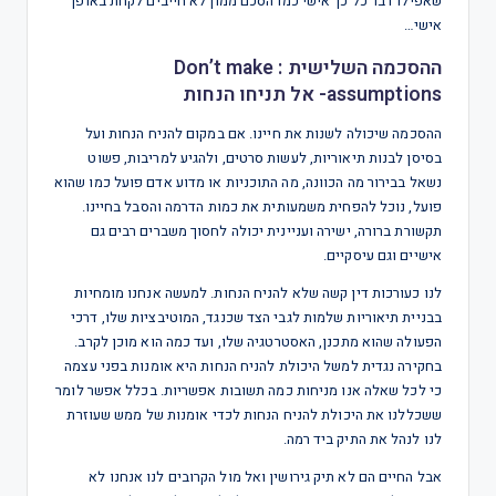
שאפילו דבר כל כך אישי כמו הסכם ממון לא חייבים לקחת באופן
אישי…
ההסכמה השלישית : Don’t make
assumptions- אל תניחו הנחות
ההסכמה שיכולה לשנות את חיינו. אם במקום להניח הנחות ועל
בסיסן לבנות תיאוריות, לעשות סרטים, ולהגיע למריבות, פשוט
נשאל בבירור מה הכוונה, מה התוכניות או מדוע אדם פועל כמו שהוא
פועל, נוכל להפחית משמעותית את כמות הדרמה והסבל בחיינו.
תקשורת ברורה, ישירה ועניינית יכולה לחסוך משברים רבים גם
אישיים וגם עיסקיים.
לנו כעורכות דין קשה שלא להניח הנחות. למעשה אנחנו מומחיות
בבניית תיאוריות שלמות לגבי הצד שכנגד, המוטיבציות שלו, דרכי
הפעולה שהוא מתכנן, האסטרטגיה שלו, ועד כמה הוא מוכן לקרב.
בחקירה נגדית למשל היכולת להניח הנחות היא אומנות בפני עצמה
כי לכל שאלה אנו מניחות כמה תשובות אפשריות. בכלל אפשר לומר
ששכללנו את היכולת להניח הנחות לכדי אומנות של ממש שעוזרת
לנו לנהל את התיק ביד רמה.
אבל החיים הם לא תיק גירושין ואל מול הקרובים לנו אנחנו לא