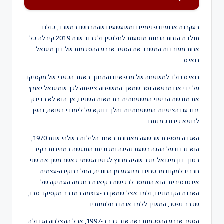
בעקבות ארועים פנימיים ומשעשעים שהתרחשו במשרד, כולם
תולדת הנחת הנחות מוטעות לחלוטין ולכבוד שנת 2019 קיבלה כל
אחת מעובדות המשרד את הספר ארבע ההסכמות של דון מיגואל
רואיס.
רואיס נולד למשפחה של מרפאים והתחנך באזור הכפרי של מקסיקו
על ידי אם מרפאה וסב שמאן. המשפחה ציפתה לכך שמיגואל יאמץ
את מורשת הריפוי המשפחתית בת מאות השנים, אך הוא לא בדיוק
זרם עם הציפיות המשפחתיות והלך דווקא על לימודי רפואה, והפך
לרופא כירורג מנתח.
האגדה מספרת שבשעה מאוחרת באחד הלילות בשלהי שנת 1970,
הוא נרדם על ההגה בשעת נהיגה ומכוניתו התנגשה במהירות בקיר
בטון. דון מיגואל זוכר שהיה מחוץ לגופו הגשמי כאשר משך את שני
חבריו למקום מבטחים. מזועזע מן החוויה, החל בחקירה-עצמית
אינטנסיבית. הוא התמסר לרכישת בקיאות בחכמה העתיקה של
האבות הקדמונים, ולמד אצל שמאן רב-עוצמה במדבר מקסיקו. סבו,
שכבר נפטר, המשיך ללמד אותו בחלומותיו.
הספר ארבע ההסכמות ראה אור כבר ב-1997, אבל ההצלחה הגדולה