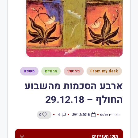
From my desk
גירושין
מהחיים
משפט
ארבע הסכמות מהשבוע
החולף – 29.12.18
רות דיין וולפנר
4
0
29/12/2018
תוכן העניינים