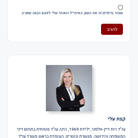
שמור בדפדפן זה את השם, האימייל והאתר שלי לפעם הבאה שאגיב.
קצת עלי
עו"ד רות דיין-וולפנר, ילידת 1969, הינה עו"ד מומחית בתחום דיני
המשפחה והירושה, מגשרת ונוטריון, העומדת בראש משרד עו״ד