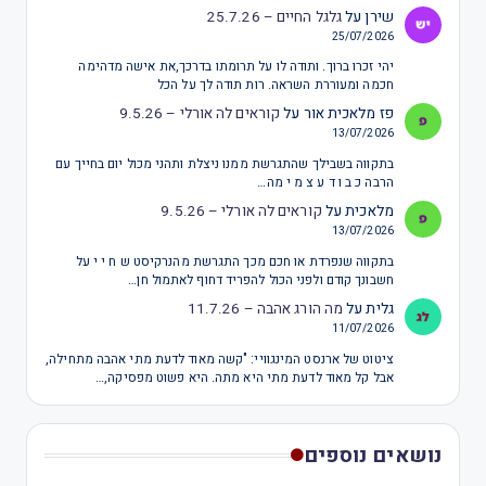
שירן
על
גלגל החיים – 25.7.26
25/07/2026
יהי זכרו ברוך. ותודה לו על תרומתו בדרכך,את אישה מדהימה
חכמה ומעוררת השראה. רות תודה לך על הכל
פז מלאכית אור
על
קוראים לה אורלי – 9.5.26
13/07/2026
בתקווה בשבילך שהתגרשת ממנו ניצלת ותהני מכול יום בחייך עם
הרבה כ ב ו ד ע צ מ י מה…
מלאכית
על
קוראים לה אורלי – 9.5.26
13/07/2026
בתקווה שנפרדת או חכם מכך התגרשת מהנרקיסט ש ח י י על
חשבונך קודם ולפני הכול להפריד דחוף לאתמול חן…
גלית
על
מה הורג אהבה – 11.7.26
11/07/2026
ציטוט של ארנסט המינגוויי: "קשה מאוד לדעת מתי אהבה מתחילה,
אבל קל מאוד לדעת מתי היא מתה. היא פשוט מפסיקה,…
נושאים נוספים