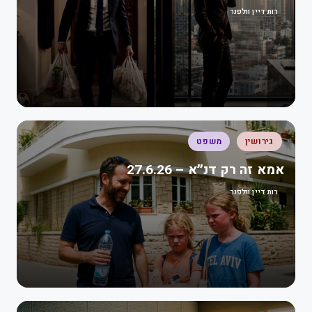
רות דיין וולפנר
גירושין
משפט
אמא זה רק דנ״א – 27.6.26
רות דיין וולפנר