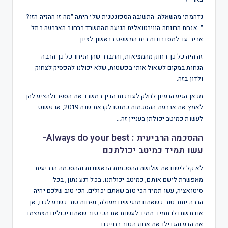
נדהמתי מהשאלה. התשובה הספונטנית שלי היתה ״מה זו ההזיה הזו?
״. אנחת הרווחה הווירטואלית הגיעה מהמשרד ברחוב הארבעה בתל
אביב עד למסדרונות בית המשפט בראשון לציון.
זה היה כל כך רחוק מהמציאות, והתברר שהן הניחו כל כך הרבה
הנחות במקום לשאול אותי בפשטות, שלא יכולנו להפסיק לצחוק
ולדון בזה.
מכאן הגיע הרעיון לחלק לעורכות הדין במשרד את הספר ולהציע להן
לאמץ את ארבעת ההסכמות כמוטו לקראת שנת 2019, או פשוט
לעשות כמיטב יכולתן בעניין זה…
ההסכמה הרביעית : Always do your best-
עשו תמיד כמיטב יכולתכם
לא קל לישם את שלושת ההסכמות הראשונות וההסכמה הרביעית
מאפשרת לישם אותם, כמיטב יכולתנו. בכל רגע נתון, בכל
סיטואציה, עשו תמיד הכי טוב שאתם יכולים. הכי טוב שלכם יהיה
הרבה יותר טוב כשאתם מרגישים מעולה, ופחות טוב כשרע לכם, אך
אם תשתדלו תמיד תמיד לעשות את הכי טוב שאתם יכולים תצמצמו
את הרע והגדילו את אחוז הטוב בחייכם.