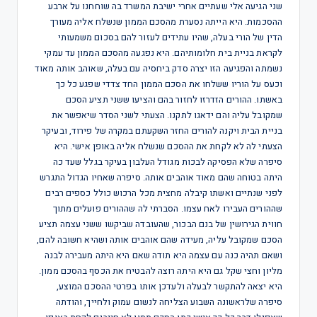
שני הגיעה אלי שעתיים אחרי ישיבת המשרד בה שוחחנו על ארבע
ההסכמות. היא הייתה נסערת מהסכם הממון שנשלח אליה מעורך
הדין של הורי בעלה, שהיו עתידים לעזור להם בסכום משמעותי
לקראת בניית בית חלומותיהם. היא נפגעה מהסכם הממון עד עמקי
נשמתה והפגיעה הזו יצרה סדק ביחסיה עם בעלה, שאוהב אותה מאוד
וכעס על הוריו ששלחו את הסכם הממון החד צדדי שפגע כל כך
באשתו. ההורים הזדרזו לחזור בהם והציעו ששני תציע הסכם
שמקובל עליה והם ידאגו לתקנו. הצעתי לשני הסדר שיאפשר את
בניית הבית ויקנה להורים החזר השקעתם במקרה של פירוד, ובעיקר
הצעתי לה לא לקחת את ההסכם שנשלח אליה באופן אישי. היא
סיפרה שלא הפסיקה לבכות מגודל העלבון בעיקר בגלל שעד כה
היתה בטוחה שהם מאוד אוהבים אותה. סיפרה שאחיו הגדול התגרש
לפני שנתיים ואשתו קיבלה מחצית מכל הרכוש כולל כספים רבים
שההורים העבירו לאח עצמו. הסברתי לה שההורים פועלים מתוך
חווית הגירושין של בנם הבכור, שהעובדה שביקשו ששני עצמה תציע
הסכם שמקובל עליה, מעידה שהם אוהבים אותה ושהיא חשובה להם,
ושאם תהיה כנה עם עצמה היא תודה שאם היא היתה מעבירה לבנה
מליון וחצי שקל גם היא היתה רוצה להבטיח את הכסף בהסכם ממון.
היא יצאה להתקשר לבעלה ולעדכן אותו בפרטי ההסכם המוצע,
סיפרה שלראשונה השבוע הצליחה לנשום עמוק ולחייך, והודתה