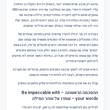
הגיעה רק ארבע שנים מאוחר יותר, כשאלן דג'נרס נתקלה בו וסיפרה
עליו לאופרה ווינפרי, שקראה והתלהבה אף היא. אופרה, שרכשה 500
עותקים אותם חילקה לחבריה הסלבריטאים, היללה ושיבחה את
הספר בתוכנית הטלוויזיה שלה. כך נהפך רואיס לכוכב, והספר שלו
היה לרב-מכר עולמי שנמכר במהלך השנים במיליוני עותקים.
כעורכת דין אני יכולה להעיד שרואיס צודק בתפיסה שהחיים של
כולנו מתנהלים באמצעות אלפי הסכמים שעשינו עם עצמנו ועם
הסובבים אותנו. כל דבר שאנחנו יודעים ופועלים על פיו, הוא בעצם
'הסכם' שלנו עם עצמנו, ולמרבה הצער חלק נכבד מאותם הסכמים
שלנו עם עצמנו גורמים לנו סבל רב, במיוחד כאשר אנחנו לא מודעים
ליכולתנו לשחררם מחיינו.
רואיס מציע לנו לאמץ ארבעה הסכמים חדשים, שיחליפו את מערכת
ההסכמים הישנים, ויעזור לנו לחיות חיי שמחה והגשמה.
קבלו נא את ארבע ההסכמות והרלוונטיות שלהן מהשבוע האחרון.
ההסכמה הראשונה – Be impeccable with
your words – שמרו על טוהר המילה
למילים, וגם למחשבות שנלחשות לנו בראש, יש כוח ויש תדר.