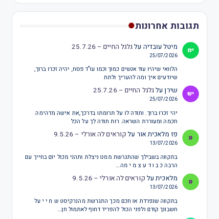
תגובות אחרונות
מיטל עובדיה
על
גלגל החיים – 25.7.26
25/07/2026
הלוואי שיהיו עוד אנשים כמוך וכמו עו"ד פסח, יהיה זכרו ברוך,
שיודעים איך ומה להעריך ולתת
שירן
על
גלגל החיים – 25.7.26
25/07/2026
יהי זכרו ברוך. ותודה לו על תרומתו בדרכך,את אישה מדהימה
חכמה ומעוררת השראה. רות תודה לך על הכל
פז מלאכית אור
על
קוראים לה אורלי – 9.5.26
13/07/2026
בתקווה בשבילך שהתגרשת ממנו ניצלת ותהני מכול יום בחייך עם
הרבה כ ב ו ד ע צ מ י מה…
מלאכית
על
קוראים לה אורלי – 9.5.26
13/07/2026
בתקווה שנפרדת או חכם מכך התגרשת מהנרקיסט ש ח י י על
חשבונך קודם ולפני הכול להפריד דחוף לאתמול חן…