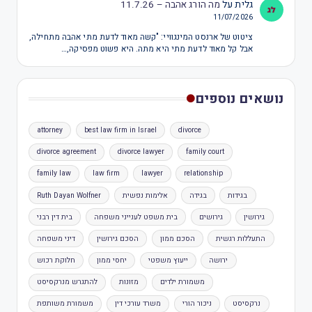
גלית
על
מה הורג אהבה – 11.7.26
11/07/2026
ציטוט של ארנסט המינגוויי: "קשה מאוד לדעת מתי אהבה מתחילה,
אבל קל מאוד לדעת מתי היא מתה. היא פשוט מפסיקה,…
נושאים נוספים
attorney
best law firm in Israel
divorce
divorce agreement
divorce lawyer
family court
family law
law firm
lawyer
relationship
בגידות
בגידה
אלימות נפשית
Ruth Dayan Wolfner
גירושין
גירושים
בית משפט לענייני משפחה
בית דין רבני
התעללות רגשית
הסכם ממון
הסכם גירושין
דיני משפחה
ירושה
ייעוץ משפטי
יחסי ממון
חלוקת רכוש
משמורת ילדים
מזונות
להתגרש מנרקסיסט
נרקסיסט
ניכור הורי
משרד עורכי דין
משמורת משותפת