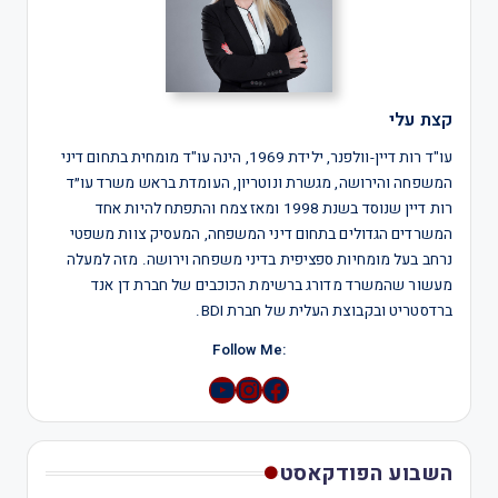
קצת עלי
עו"ד רות דיין-וולפנר, ילידת 1969, הינה עו"ד מומחית בתחום דיני
המשפחה והירושה, מגשרת ונוטריון, העומדת בראש משרד עו״ד
רות דיין שנוסד בשנת 1998 ומאז צמח והתפתח להיות אחד
המשרדים הגדולים בתחום דיני המשפחה, המעסיק צוות משפטי
נרחב בעל מומחיות ספציפית בדיני משפחה וירושה. מזה למעלה
מעשור שהמשרד מדורג ברשימת הכוכבים של חברת דן אנד
ברדסטריט ובקבוצת העלית של חברת BDI.
:Follow Me
YouTube
Instagram
השבוע הפודקאסט