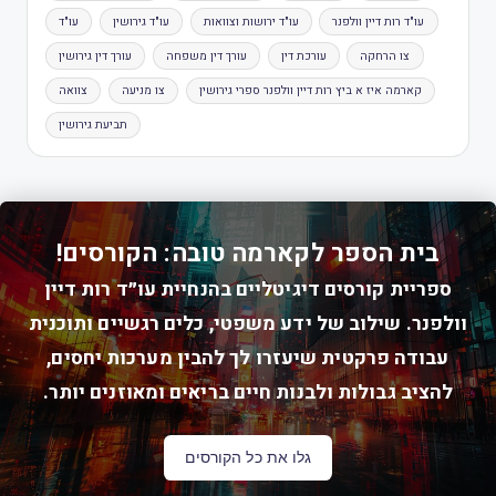
עו"ד רות דיין וולפנר
עו"ד ירושות וצוואות
עו"ד גירושין
עו"ד
צו הרחקה
עורכת דין
עורך דין משפחה
עורך דין גירושין
קארמה איז א ביץ רות דיין וולפנר ספרי גירושין
צו מניעה
צוואה
תביעת גירושין
בית הספר לקארמה טובה: הקורסים!
ספריית קורסים דיגיטליים בהנחיית עו״ד רות דיין
וולפנר. שילוב של ידע משפטי, כלים רגשיים ותוכנית
עבודה פרקטית שיעזרו לך להבין מערכות יחסים,
להציב גבולות ולבנות חיים בריאים ומאוזנים יותר.
גלו את כל הקורסים