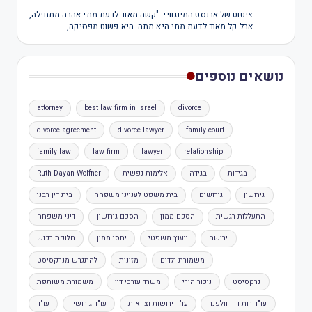
ציטוט של ארנסט המינגוויי: "קשה מאוד לדעת מתי אהבה מתחילה,
אבל קל מאוד לדעת מתי היא מתה. היא פשוט מפסיקה,…
נושאים נוספים
attorney
best law firm in Israel
divorce
divorce agreement
divorce lawyer
family court
family law
law firm
lawyer
relationship
בגידות
בגידה
אלימות נפשית
Ruth Dayan Wolfner
גירושין
גירושים
בית משפט לענייני משפחה
בית דין רבני
התעללות רגשית
הסכם ממון
הסכם גירושין
דיני משפחה
ירושה
ייעוץ משפטי
יחסי ממון
חלוקת רכוש
משמורת ילדים
מזונות
להתגרש מנרקסיסט
נרקסיסט
ניכור הורי
משרד עורכי דין
משמורת משותפת
עו"ד רות דיין וולפנר
עו"ד ירושות וצוואות
עו"ד גירושין
עו"ד