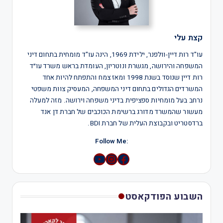
קצת עלי
עו"ד רות דיין-וולפנר, ילידת 1969, הינה עו"ד מומחית בתחום דיני
המשפחה והירושה, מגשרת ונוטריון, העומדת בראש משרד עו״ד
רות דיין שנוסד בשנת 1998 ומאז צמח והתפתח להיות אחד
המשרדים הגדולים בתחום דיני המשפחה, המעסיק צוות משפטי
נרחב בעל מומחיות ספציפית בדיני משפחה וירושה. מזה למעלה
מעשור שהמשרד מדורג ברשימת הכוכבים של חברת דן אנד
ברדסטריט ובקבוצת העלית של חברת BDI.
:Follow Me
YouTube
Instagram
השבוע הפודקאסט