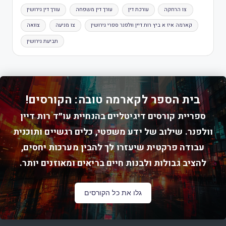
צו הרחקה
עורכת דין
עורך דין משפחה
עורך דין גירושין
קארמה איז א ביץ רות דיין וולפנר ספרי גירושין
צו מניעה
צוואה
תביעת גירושין
בית הספר לקארמה טובה: הקורסים!
ספריית קורסים דיגיטליים בהנחיית עו״ד רות דיין
וולפנר. שילוב של ידע משפטי, כלים רגשיים ותוכנית
עבודה פרקטית שיעזרו לך להבין מערכות יחסים,
להציב גבולות ולבנות חיים בריאים ומאוזנים יותר.
גלו את כל הקורסים