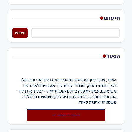
חיפוש
חיפוש
הספר
הספר, אשר בוחן את מוסד הנישואין ואת הליך הגירושין כולו
בעין בוחנת, מספק תובנות יקרות ערך שעשויות לשמר את
נישואיכם, ובאם לא עלה בידכם לעשות זאת – לצלוח את הליך
הגירושין בחוכמה, ולנהל אותו ביעילות, באנושיות ובהצלחה
משפטית ואישית כאחד.
להזמנת הספר >>