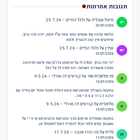
תגובות אחרונות
מיטל עובדיה
על
גלגל החיים – 25.7.26
25/07/2026
הלוואי שיהיו עוד אנשים כמוך וכמו עו"ד פסח, יהיה זכרו ברוך,
שיודעים איך ומה להעריך ולתת
שירן
על
גלגל החיים – 25.7.26
25/07/2026
יהי זכרו ברוך. ותודה לו על תרומתו בדרכך,את אישה מדהימה
חכמה ומעוררת השראה. רות תודה לך על הכל
פז מלאכית אור
על
קוראים לה אורלי – 9.5.26
13/07/2026
בתקווה בשבילך שהתגרשת ממנו ניצלת ותהני מכול יום בחייך עם
הרבה כ ב ו ד ע צ מ י מה…
מלאכית
על
קוראים לה אורלי – 9.5.26
13/07/2026
בתקווה שנפרדת או חכם מכך התגרשת מהנרקיסט ש ח י י על
חשבונך קודם ולפני הכול להפריד דחוף לאתמול חן…
גלית
על
מה הורג אהבה – 11.7.26
11/07/2026