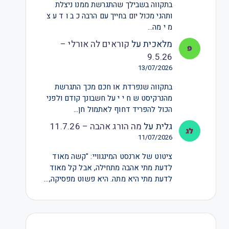
בתקווה בשבילך שהתגרשת ממנו ניצלת
ותהני מכול יום בחייך עם הרבה כ ב ו ד ע צ
מ י מה…
מלאכית
על
קוראים לה אורלי –
9.5.26
13/07/2026
בתקווה שנפרדת או חכם מכך התגרשת
מהנרקיסט ש ח י י על חשבונך קודם ולפני
הכול להפריד דחוף לאתמול חן…
גלית
על
מה הורג אהבה – 11.7.26
11/07/2026
ציטוט של ארנסט המינגוויי: "קשה מאוד
לדעת מתי אהבה מתחילה, אבל קל מאוד
לדעת מתי היא מתה. היא פשוט מפסיקה,…