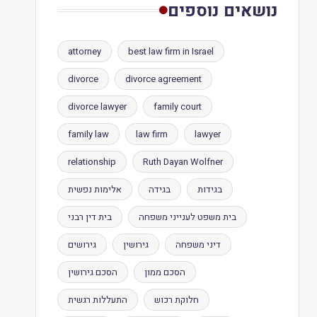
נושאים נוספים
attorney
best law firm in Israel
divorce
divorce agreement
divorce lawyer
family court
family law
law firm
lawyer
relationship
Ruth Dayan Wolfner
בגידות
בגידה
אלימות נפשית
בית משפט לענייני משפחה
בית דין רבני
דיני משפחה
גירושין
גירושים
הסכם ממון
הסכם גירושין
חלוקת רכוש
התעללות רגשית