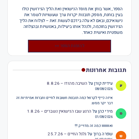
הספר, אשר בוחן את מוסד הנישואין ואת הליך הגירושין כולו
בעין בוחנת, מספק תובנות יקרות ערך שעשויות לשמר את
נישואיכם, ובאם לא עלה בידכם לעשות זאת – לצלוח את הליך
הגירושין בחוכמה, ולנהל אותו ביעילות, באנושיות ובהצלחה
משפטית ואישית כאחד.
להזמנת הספר >>
תגובות אחרונות
עידית קורן
על
השיבה מהודו – 8.8.26
08/08/2026
איזה כייף לקרוא! כמה תובנות חשובות לחיים וחברות אמיתיות זה
דבר יקר ממש.
מירי כהן
על
הרגע שבו הנישואין נשברים – 1.8.26
01/08/2026
ואוווווווו כמה זה מדוייק !!!
שפרה ברוך
על
גלגל החיים – 25.7.26