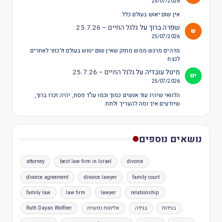
25/07/2026
אין שום יאוש בעולם כלל
שפרה ברוך
על
גלגל החיים – 25.7.26
25/07/2026
מדהים מרגש ממש מחזק שאין שום יטוש בעולם ולכזור לאחרים
לנצח
מיטל עובדיה
על
גלגל החיים – 25.7.26
25/07/2026
הלוואי שיהיו עוד אנשים כמוך וכמו עו"ד פסח, יהיה זכרו ברוך,
שיודעים איך ומה להעריך ולתת
נושאים נוספים
attorney
best law firm in Israel
divorce
divorce agreement
divorce lawyer
family court
family law
law firm
lawyer
relationship
בגידות
בגידה
אלימות נפשית
Ruth Dayan Wolfner