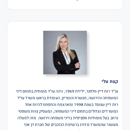
קצת עלי
עו"ד רות דיין-וולפנר, ילידת 1969, הינה עו"ד מומחית בתחום דיני
המשפחה והירושה, מגשרת ונוטריון, העומדת בראש משרד עו״ד
רות דיין שנוסד בשנת 1998 ומאז צמח והתפתח להיות אחד
המשרדים הגדולים בתחום דיני המשפחה, המעסיק צוות משפטי
נרחב בעל מומחיות ספציפית בדיני משפחה וירושה. מזה למעלה
מעשור שהמשרד מדורג ברשימת הכוכבים של חברת דן אנד