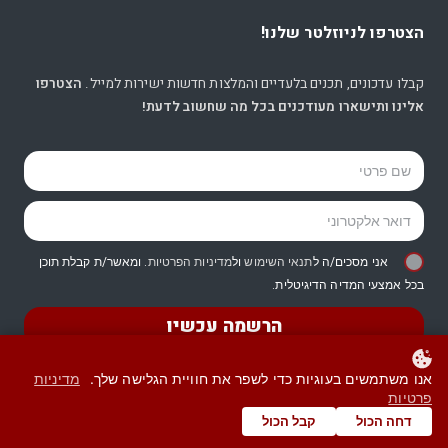
הצטרפו לניוזלטר שלנו!
קבלו עדכונים, תכנים בלעדיים והמלצות חדשות ישירות למייל.
הצטרפו
אלינו ותישארו מעודכנים בכל מה שחשוב לדעת!
אני מסכים/ה ל
תנאי השימוש
ול
מדיניות הפרטיות
. ומאשר/ת קבלת תוכן
בכל אמצעי המדיה הדיגיטלית.
הרשמה עכשיו
אנו משתמשים בעוגיות כדי לשפר את חוויית הגלישה שלך.
מדיניות
פרטיות
© כל הזכויות שמורות -
עו”ד רות דיין-וולפנר
דחה הכול
קבל הכול