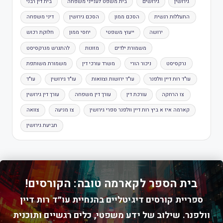
גירושין
גירושים
בית משפט לענייני משפחה
בית דין רבני
התעללות רגשית
הסכם ממון
הסכם גירושין
דיני משפחה
ירושה
ייעוץ משפטי
יחסי ממון
חלוקת רכוש
משמורת ילדים
מזונות
להתגרש מנרקסיסט
נרקסיסט
ניכור הורי
משרד עורכי דין
משמורת משותפת
עו"ד רות דיין וולפנר
עו"ד ירושות וצוואות
עו"ד גירושין
עו"ד
צו הרחקה
עורכת דין
עורך דין משפחה
עורך דין גירושין
קארמה איז א ביץ רות דיין וולפנר ספרי גירושין
צו מניעה
צוואה
תביעת גירושין
בית הספר לקארמה טובה: הקורסים!
ספריית קורסים דיגיטליים בהנחיית עו״ד רות דיין
וולפנר. שילוב של ידע משפטי, כלים רגשיים ותוכנית