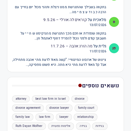
בתקווה בשבילך שהתגרשת ממנו ניצלת ותהני מכול יום בחייך עם
הרבה כ ב ו ד ע צ מ י מה…
מלאכית
על
קוראים לה אורלי – 9.5.26
13/07/2026
בתקווה שנפרדת או חכם מכך התגרשת מהנרקיסט ש ח י י על
חשבונך קודם ולפני הכול להפריד דחוף לאתמול חן…
גלית
על
מה הורג אהבה – 11.7.26
11/07/2026
ציטוט של ארנסט המינגוויי: "קשה מאוד לדעת מתי אהבה מתחילה,
אבל קל מאוד לדעת מתי היא מתה. היא פשוט מפסיקה,…
נושאים נוספים
attorney
best law firm in Israel
divorce
divorce agreement
divorce lawyer
family court
family law
law firm
lawyer
relationship
בגידות
בגידה
אלימות נפשית
Ruth Dayan Wolfner