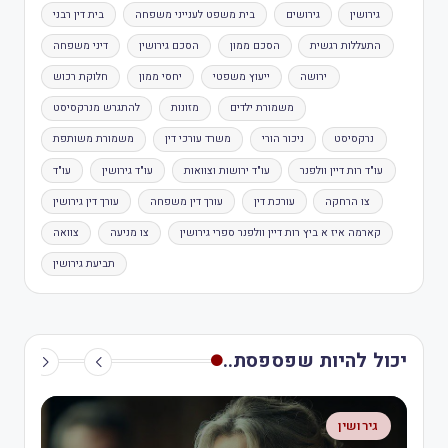
גירושין
גירושים
בית משפט לענייני משפחה
בית דין רבני
התעללות רגשית
הסכם ממון
הסכם גירושין
דיני משפחה
ירושה
ייעוץ משפטי
יחסי ממון
חלוקת רכוש
משמורת ילדים
מזונות
להתגרש מנרקסיסט
נרקסיסט
ניכור הורי
משרד עורכי דין
משמורת משותפת
עו"ד רות דיין וולפנר
עו"ד ירושות וצוואות
עו"ד גירושין
עו"ד
צו הרחקה
עורכת דין
עורך דין משפחה
עורך דין גירושין
קארמה איז א ביץ רות דיין וולפנר ספרי גירושין
צו מניעה
צוואה
תביעת גירושין
יכול להיות שפספסת..
גירושין