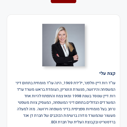
קצת עלי
עו"ד רות דיין-וולפנר, ילידת 1969, הינה עו"ד מומחית בתחום דיני
המשפחה והירושה, מגשרת ונוטריון, העומדת בראש משרד עו״ד
רות דיין שנוסד בשנת 1998 ומאז צמח והתפתח להיות אחד
המשרדים הגדולים בתחום דיני המשפחה, המעסיק צוות משפטי
נרחב בעל מומחיות ספציפית בדיני משפחה וירושה. מזה למעלה
מעשור שהמשרד מדורג ברשימת הכוכבים של חברת דן אנד
ברדסטריט ובקבוצת העלית של חברת BDI.