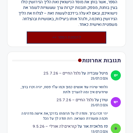
הספר, אשר בוחן את מוסד הנישואין ואת הליך הגירושין כולו
בעין בוחנת, מספק תובנות יקרות ערך שעשויות לשמר את
נישואיכם, ובאם לא עלה בידכם לעשות זאת – לצלוח את הליך
הגירושין בחוכמה, ולנהל אותו ביעילות, באנושיות ובהצלחה
משפטית ואישית כאחד.
להזמנת הספר >>
תגובות אחרונות
מיטל עובדיה
על
גלגל החיים – 25.7.26
25/07/2026
הלוואי שיהיו עוד אנשים כמוך וכמו עו"ד פסח, יהיה זכרו ברוך,
שיודעים איך ומה להעריך ולתת
שירן
על
גלגל החיים – 25.7.26
25/07/2026
יהי זכרו ברוך. ותודה לו על תרומתו בדרכך,את אישה מדהימה
חכמה ומעוררת השראה. רות תודה לך על הכל
פז מלאכית אור
על
קוראים לה אורלי – 9.5.26
13/07/2026